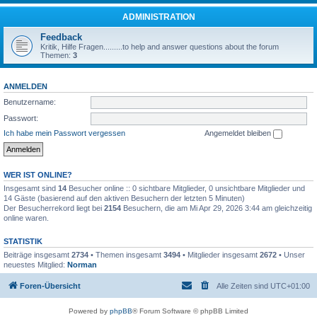
ADMINISTRATION
Feedback
Kritik, Hilfe Fragen.........to help and answer questions about the forum
Themen:
3
ANMELDEN
Benutzername:
Passwort:
Ich habe mein Passwort vergessen
Angemeldet bleiben
WER IST ONLINE?
Insgesamt sind
14
Besucher online :: 0 sichtbare Mitglieder, 0 unsichtbare Mitglieder und
14 Gäste (basierend auf den aktiven Besuchern der letzten 5 Minuten)
Der Besucherrekord liegt bei
2154
Besuchern, die am Mi Apr 29, 2026 3:44 am gleichzeitig
online waren.
STATISTIK
Beiträge insgesamt
2734
• Themen insgesamt
3494
• Mitglieder insgesamt
2672
• Unser
neuestes Mitglied:
Norman
Foren-Übersicht
Alle Zeiten sind
UTC+01:00
Powered by
phpBB
® Forum Software © phpBB Limited