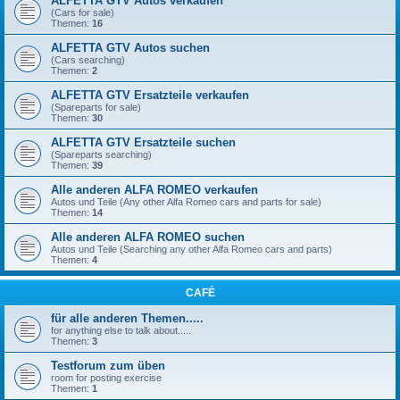
ALFETTA GTV Autos verkaufen
(Cars for sale)
Themen:
16
ALFETTA GTV Autos suchen
(Cars searching)
Themen:
2
ALFETTA GTV Ersatzteile verkaufen
(Spareparts for sale)
Themen:
30
ALFETTA GTV Ersatzteile suchen
(Spareparts searching)
Themen:
39
Alle anderen ALFA ROMEO verkaufen
Autos und Teile (Any other Alfa Romeo cars and parts for sale)
Themen:
14
Alle anderen ALFA ROMEO suchen
Autos und Teile (Searching any other Alfa Romeo cars and parts)
Themen:
4
CAFÉ
für alle anderen Themen.....
for anything else to talk about.....
Themen:
3
Testforum zum üben
room for posting exercise
Themen:
1