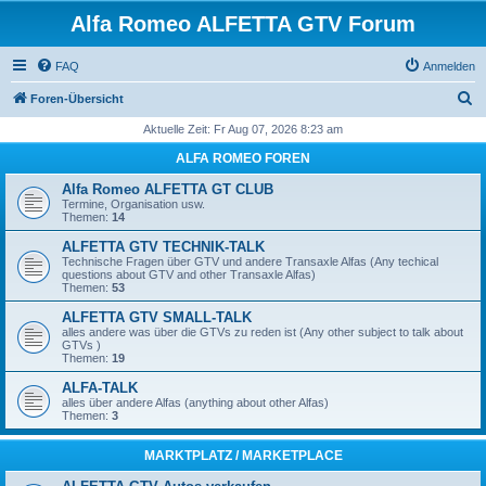
Alfa Romeo ALFETTA GTV Forum
FAQ
Anmelden
S
Foren-Übersicht
u
Aktuelle Zeit: Fr Aug 07, 2026 8:23 am
c
ALFA ROMEO FOREN
h
Alfa Romeo ALFETTA GT CLUB
e
Termine, Organisation usw.
Themen:
14
ALFETTA GTV TECHNIK-TALK
Technische Fragen über GTV und andere Transaxle Alfas (Any techical
questions about GTV and other Transaxle Alfas)
Themen:
53
ALFETTA GTV SMALL-TALK
alles andere was über die GTVs zu reden ist (Any other subject to talk about
GTVs )
Themen:
19
ALFA-TALK
alles über andere Alfas (anything about other Alfas)
Themen:
3
MARKTPLATZ / MARKETPLACE