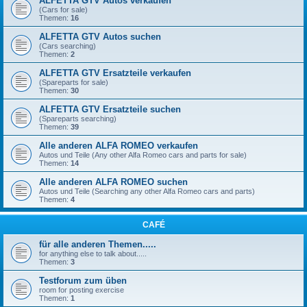
ALFETTA GTV Autos verkaufen
(Cars for sale)
Themen:
16
ALFETTA GTV Autos suchen
(Cars searching)
Themen:
2
ALFETTA GTV Ersatzteile verkaufen
(Spareparts for sale)
Themen:
30
ALFETTA GTV Ersatzteile suchen
(Spareparts searching)
Themen:
39
Alle anderen ALFA ROMEO verkaufen
Autos und Teile (Any other Alfa Romeo cars and parts for sale)
Themen:
14
Alle anderen ALFA ROMEO suchen
Autos und Teile (Searching any other Alfa Romeo cars and parts)
Themen:
4
CAFÉ
für alle anderen Themen.....
for anything else to talk about.....
Themen:
3
Testforum zum üben
room for posting exercise
Themen:
1