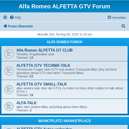
Alfa Romeo ALFETTA GTV Forum
FAQ
Anmelden
S
Foren-Übersicht
u
Aktuelle Zeit: Sa Aug 08, 2026 11:43 pm
c
ALFA ROMEO FOREN
h
Alfa Romeo ALFETTA GT CLUB
e
Termine, Organisation usw.
Themen:
14
ALFETTA GTV TECHNIK-TALK
Technische Fragen über GTV und andere Transaxle Alfas (Any techical
questions about GTV and other Transaxle Alfas)
Themen:
53
ALFETTA GTV SMALL-TALK
alles andere was über die GTVs zu reden ist (Any other subject to talk about
GTVs )
Themen:
19
ALFA-TALK
alles über andere Alfas (anything about other Alfas)
Themen:
3
MARKTPLATZ / MARKETPLACE