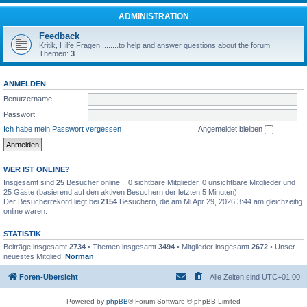
ADMINISTRATION
Feedback
Kritik, Hilfe Fragen.........to help and answer questions about the forum
Themen:
3
ANMELDEN
Benutzername:
Passwort:
Ich habe mein Passwort vergessen
Angemeldet bleiben
WER IST ONLINE?
Insgesamt sind
25
Besucher online :: 0 sichtbare Mitglieder, 0 unsichtbare Mitglieder und
25 Gäste (basierend auf den aktiven Besuchern der letzten 5 Minuten)
Der Besucherrekord liegt bei
2154
Besuchern, die am Mi Apr 29, 2026 3:44 am gleichzeitig
online waren.
STATISTIK
Beiträge insgesamt
2734
• Themen insgesamt
3494
• Mitglieder insgesamt
2672
• Unser
neuestes Mitglied:
Norman
Foren-Übersicht
Alle Zeiten sind
UTC+01:00
Powered by
phpBB
® Forum Software © phpBB Limited