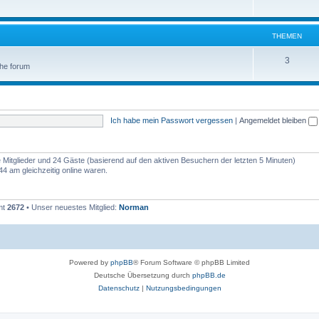
THEMEN
3
 the forum
Ich habe mein Passwort vergessen
|
Angemeldet bleiben
re Mitglieder und 24 Gäste (basierend auf den aktiven Besuchern der letzten 5 Minuten)
4 am gleichzeitig online waren.
mt
2672
• Unser neuestes Mitglied:
Norman
Powered by
phpBB
® Forum Software © phpBB Limited
Deutsche Übersetzung durch
phpBB.de
Datenschutz
|
Nutzungsbedingungen