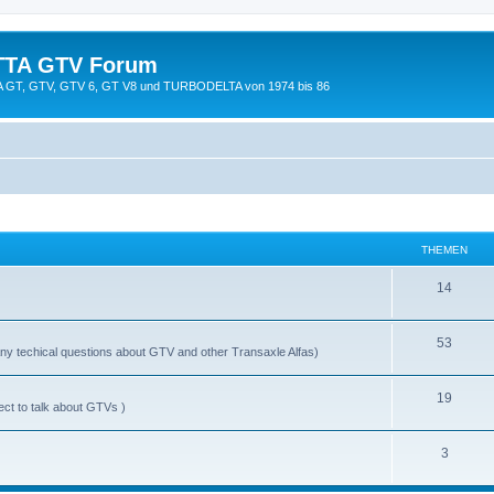
TTA GTV Forum
TTA GT, GTV, GTV 6, GT V8 und TURBODELTA von 1974 bis 86
THEMEN
14
53
y techical questions about GTV and other Transaxle Alfas)
19
ect to talk about GTVs )
3