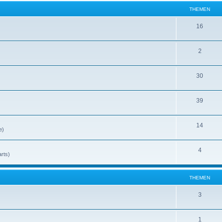
THEMEN
16
2
30
39
14
e)
4
rts)
THEMEN
3
1