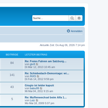
Suche
Erweiterte Suche
Anmelden
Aktuelle Zeit: Do Aug 06, 2026 7:14 pm
BEITRÄGE
LETZTER BEITRAG
Re: Freies Fahren am Salzburg…
84
N
von
gtv8
e
Di Mär 12, 2013 10:45 am
u
e
Re: Schiebedach-Demontage: wi…
141
s
N
von
INXS
t
e
Di Feb 14, 2012 9:59 pm
e
u
r
e
Giogio ist leider kaputt
43
B
s
N
von
balou99
e
t
e
Mi Mai 04, 2011 9:15 am
i
e
u
t
r
e
Re: Muffenwechsel beim Alfa 1…
r
5
B
s
N
von
Lutz
a
e
t
e
Mo Mai 18, 2009 5:07 pm
g
i
e
u
t