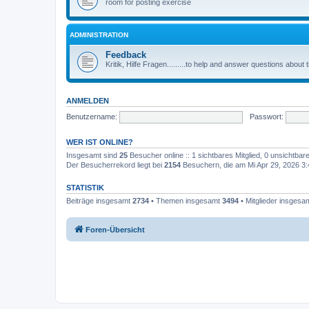
room for posting exercise
ADMINISTRATION
Feedback
Kritik, Hilfe Fragen.........to help and answer questions about
ANMELDEN
Benutzername:
Passwort:
WER IST ONLINE?
Insgesamt sind
25
Besucher online :: 1 sichtbares Mitglied, 0 unsichtba
Der Besucherrekord liegt bei
2154
Besuchern, die am Mi Apr 29, 2026 3:4
STATISTIK
Beiträge insgesamt
2734
• Themen insgesamt
3494
• Mitglieder insgesa
Foren-Übersicht