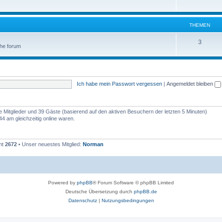
THEMEN
3
 the forum
Ich habe mein Passwort vergessen
|
Angemeldet bleiben
re Mitglieder und 39 Gäste (basierend auf den aktiven Besuchern der letzten 5 Minuten)
4 am gleichzeitig online waren.
mt
2672
• Unser neuestes Mitglied:
Norman
Powered by
phpBB
® Forum Software © phpBB Limited
Deutsche Übersetzung durch
phpBB.de
Datenschutz
|
Nutzungsbedingungen