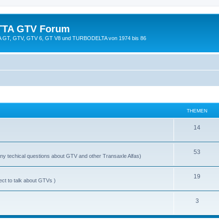
TTA GTV Forum
TTA GT, GTV, GTV 6, GT V8 und TURBODELTA von 1974 bis 86
THEMEN
14
53
y techical questions about GTV and other Transaxle Alfas)
19
ect to talk about GTVs )
3