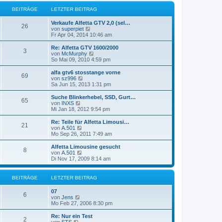
r
e
r
B
s
BEITRÄGE
LETZTER BEITRAG
a
e
t
g
i
e
Verkaufe Alfetta GTV 2,0 (sel…
t
r
26
N
von
superpiet
r
B
e
Fr Apr 04, 2014 10:46 am
a
e
u
g
i
e
Re: Alfetta GTV 1600/2000
t
3
s
N
von
McMurphy
r
t
e
So Mai 09, 2010 4:59 pm
a
e
u
g
r
e
alfa gtv6 stosstange vorne
69
B
s
N
von
sz996
e
t
e
Sa Jun 15, 2013 1:31 pm
i
e
u
t
r
e
Suche Blinkerhebel, SSD, Gurt…
r
65
B
s
N
von
INXS
a
e
t
e
Mi Jan 18, 2012 9:54 pm
g
i
e
u
t
r
e
Re: Teile für Alfetta Limousi…
r
21
B
s
N
von
A.501
a
e
t
e
Mo Sep 26, 2011 7:49 am
g
i
e
u
t
r
e
Alfetta Limousine gesucht
r
8
B
s
N
von
A.501
a
e
t
e
Di Nov 17, 2009 8:14 am
g
i
e
u
t
r
e
r
B
s
BEITRÄGE
LETZTER BEITRAG
a
e
t
g
i
e
07
t
r
6
N
von
Jens
r
B
e
Mo Feb 27, 2006 8:30 pm
a
e
u
g
i
e
Re: Nur ein Test
t
2
s
N