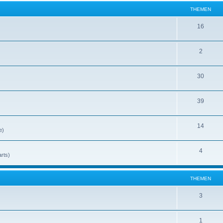
THEMEN
16
2
30
39
14
e)
4
rts)
THEMEN
3
1