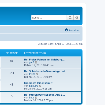
Suche
Erweiterte Suche
Anmelden
Aktuelle Zeit: Fr Aug 07, 2026 11:26 am
BEITRÄGE
LETZTER BEITRAG
Re: Freies Fahren am Salzburg…
84
N
von
gtv8
e
Di Mär 12, 2013 10:45 am
u
e
Re: Schiebedach-Demontage: wi…
141
s
N
von
INXS
t
e
Di Feb 14, 2012 9:59 pm
e
u
r
e
Giogio ist leider kaputt
43
B
s
N
von
balou99
e
t
e
Mi Mai 04, 2011 9:15 am
i
e
u
t
r
e
Re: Muffenwechsel beim Alfa 1…
r
5
B
s
N
von
Lutz
a
e
t
e
Mo Mai 18, 2009 5:07 pm
g
i
e
u
t