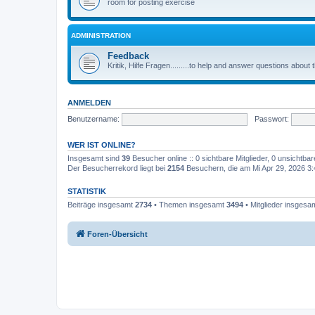
room for posting exercise
ADMINISTRATION
Feedback
Kritik, Hilfe Fragen.........to help and answer questions about
ANMELDEN
Benutzername:
Passwort:
WER IST ONLINE?
Insgesamt sind
39
Besucher online :: 0 sichtbare Mitglieder, 0 unsichtba
Der Besucherrekord liegt bei
2154
Besuchern, die am Mi Apr 29, 2026 3:4
STATISTIK
Beiträge insgesamt
2734
• Themen insgesamt
3494
• Mitglieder insgesa
Foren-Übersicht