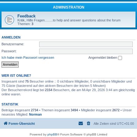
ADMINISTRATION
Feedback
Kritik, Hilfe Fragen.........to help and answer questions about the forum
Themen:
3
ANMELDEN
Benutzername:
Passwort:
Ich habe mein Passwort vergessen
Angemeldet bleiben
WER IST ONLINE?
Insgesamt sind
75
Besucher online :: 0 sichtbare Mitglieder, 0 unsichtbare Mitglieder und
75 Gäste (basierend auf den aktiven Besuchern der letzten 5 Minuten)
Der Besucherrekord liegt bei
2154
Besuchern, die am Mi Apr 29, 2026 3:44 am gleichzeitig
online waren.
STATISTIK
Beiträge insgesamt
2734
• Themen insgesamt
3494
• Mitglieder insgesamt
2672
• Unser
neuestes Mitglied:
Norman
Foren-Übersicht
Alle Zeiten sind
UTC+01:00
Powered by
phpBB
® Forum Software © phpBB Limited