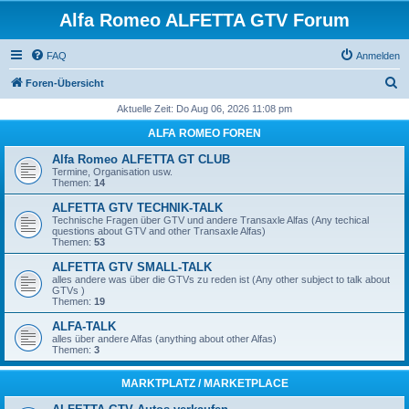
Alfa Romeo ALFETTA GTV Forum
FAQ
Anmelden
S
Foren-Übersicht
u
Aktuelle Zeit: Do Aug 06, 2026 11:08 pm
c
ALFA ROMEO FOREN
h
Alfa Romeo ALFETTA GT CLUB
e
Termine, Organisation usw.
Themen:
14
ALFETTA GTV TECHNIK-TALK
Technische Fragen über GTV und andere Transaxle Alfas (Any techical
questions about GTV and other Transaxle Alfas)
Themen:
53
ALFETTA GTV SMALL-TALK
alles andere was über die GTVs zu reden ist (Any other subject to talk about
GTVs )
Themen:
19
ALFA-TALK
alles über andere Alfas (anything about other Alfas)
Themen:
3
MARKTPLATZ / MARKETPLACE