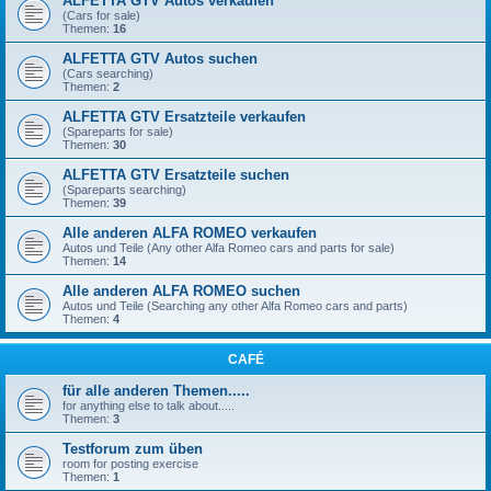
ALFETTA GTV Autos verkaufen
(Cars for sale)
Themen:
16
ALFETTA GTV Autos suchen
(Cars searching)
Themen:
2
ALFETTA GTV Ersatzteile verkaufen
(Spareparts for sale)
Themen:
30
ALFETTA GTV Ersatzteile suchen
(Spareparts searching)
Themen:
39
Alle anderen ALFA ROMEO verkaufen
Autos und Teile (Any other Alfa Romeo cars and parts for sale)
Themen:
14
Alle anderen ALFA ROMEO suchen
Autos und Teile (Searching any other Alfa Romeo cars and parts)
Themen:
4
CAFÉ
für alle anderen Themen.....
for anything else to talk about.....
Themen:
3
Testforum zum üben
room for posting exercise
Themen:
1