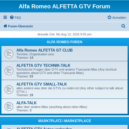
Alfa Romeo ALFETTA GTV Forum
FAQ
Anmelden
S
Foren-Übersicht
u
Aktuelle Zeit: Mo Aug 10, 2026 8:55 pm
c
ALFA ROMEO FOREN
h
Alfa Romeo ALFETTA GT CLUB
e
Termine, Organisation usw.
Themen:
14
ALFETTA GTV TECHNIK-TALK
Technische Fragen über GTV und andere Transaxle Alfas (Any techical
questions about GTV and other Transaxle Alfas)
Themen:
53
ALFETTA GTV SMALL-TALK
alles andere was über die GTVs zu reden ist (Any other subject to talk about
GTVs )
Themen:
19
ALFA-TALK
alles über andere Alfas (anything about other Alfas)
Themen:
3
MARKTPLATZ / MARKETPLACE