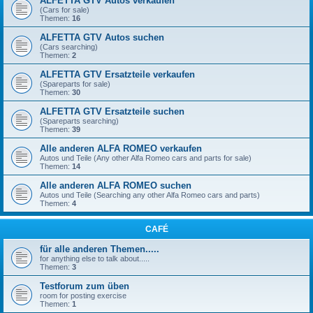
ALFETTA GTV Autos verkaufen
(Cars for sale)
Themen:
16
ALFETTA GTV Autos suchen
(Cars searching)
Themen:
2
ALFETTA GTV Ersatzteile verkaufen
(Spareparts for sale)
Themen:
30
ALFETTA GTV Ersatzteile suchen
(Spareparts searching)
Themen:
39
Alle anderen ALFA ROMEO verkaufen
Autos und Teile (Any other Alfa Romeo cars and parts for sale)
Themen:
14
Alle anderen ALFA ROMEO suchen
Autos und Teile (Searching any other Alfa Romeo cars and parts)
Themen:
4
CAFÉ
für alle anderen Themen.....
for anything else to talk about.....
Themen:
3
Testforum zum üben
room for posting exercise
Themen:
1