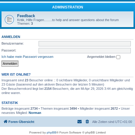
ADMINISTRATION
Feedback
Kritik, Hilfe Fragen.........to help and answer questions about the forum
Themen:
3
ANMELDEN
Benutzername:
Passwort:
Ich habe mein Passwort vergessen
Angemeldet bleiben
WER IST ONLINE?
Insgesamt sind
23
Besucher online :: 0 sichtbare Mitglieder, 0 unsichtbare Mitglieder und
23 Gäste (basierend auf den aktiven Besuchern der letzten 5 Minuten)
Der Besucherrekord liegt bei
2154
Besuchern, die am Mi Apr 29, 2026 3:44 am gleichzeitig
online waren.
STATISTIK
Beiträge insgesamt
2734
• Themen insgesamt
3494
• Mitglieder insgesamt
2672
• Unser
neuestes Mitglied:
Norman
Foren-Übersicht
Alle Zeiten sind
UTC+01:00
Powered by
phpBB
® Forum Software © phpBB Limited