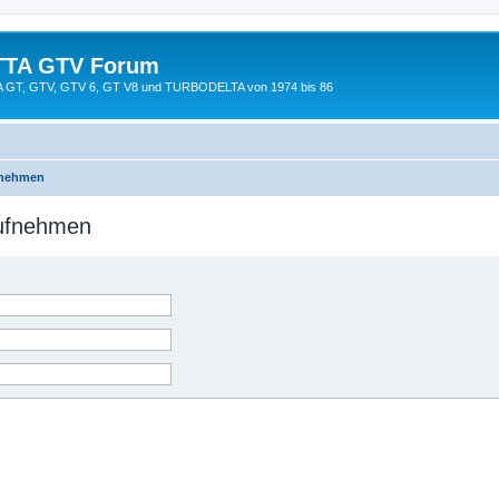
TTA GTV Forum
TTA GT, GTV, GTV 6, GT V8 und TURBODELTA von 1974 bis 86
fnehmen
aufnehmen