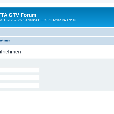
TTA GTV Forum
TTA GT, GTV, GTV 6, GT V8 und TURBODELTA von 1974 bis 86
fnehmen
aufnehmen