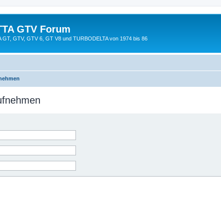
TTA GTV Forum
TTA GT, GTV, GTV 6, GT V8 und TURBODELTA von 1974 bis 86
fnehmen
aufnehmen