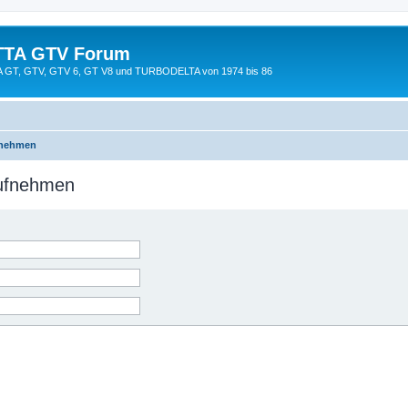
TTA GTV Forum
TTA GT, GTV, GTV 6, GT V8 und TURBODELTA von 1974 bis 86
fnehmen
aufnehmen