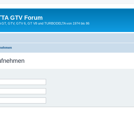
TTA GTV Forum
TTA GT, GTV, GTV 6, GT V8 und TURBODELTA von 1974 bis 86
fnehmen
aufnehmen