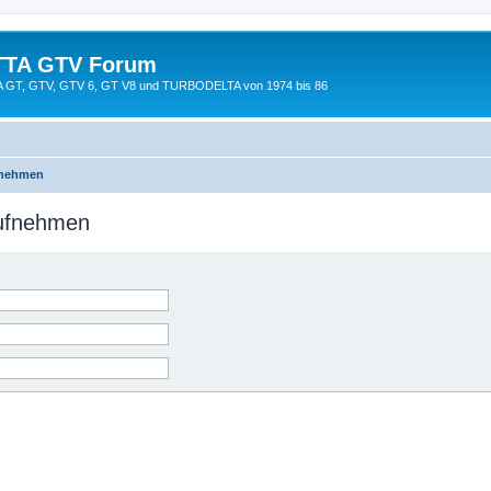
TTA GTV Forum
TTA GT, GTV, GTV 6, GT V8 und TURBODELTA von 1974 bis 86
fnehmen
aufnehmen