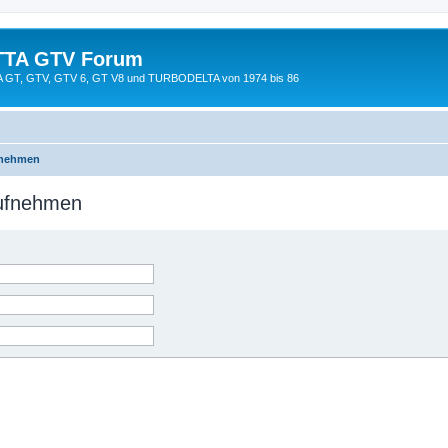
TTA GTV Forum
TTA GT, GTV, GTV 6, GT V8 und TURBODELTA von 1974 bis 86
fnehmen
aufnehmen