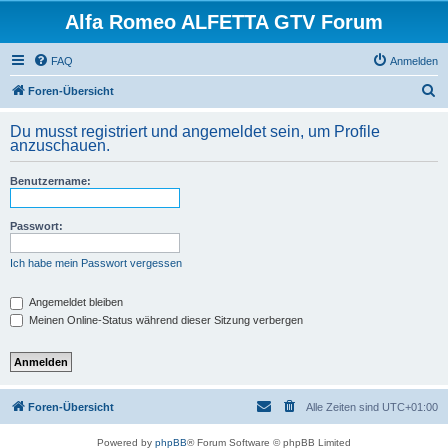
Alfa Romeo ALFETTA GTV Forum
FAQ
Anmelden
S
Foren-Übersicht
u
Du musst registriert und angemeldet sein, um Profile
c
anzuschauen.
h
Benutzername:
e
Passwort:
Ich habe mein Passwort vergessen
Angemeldet bleiben
Meinen Online-Status während dieser Sitzung verbergen
Foren-Übersicht
Alle Zeiten sind
UTC+01:00
Powered by
phpBB
® Forum Software © phpBB Limited