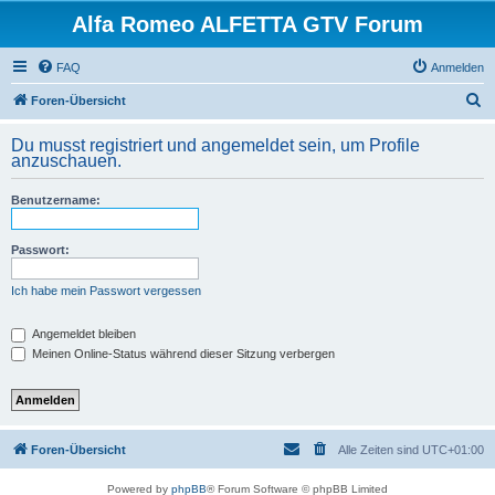
Alfa Romeo ALFETTA GTV Forum
FAQ
Anmelden
S
Foren-Übersicht
u
Du musst registriert und angemeldet sein, um Profile
c
anzuschauen.
h
Benutzername:
e
Passwort:
Ich habe mein Passwort vergessen
Angemeldet bleiben
Meinen Online-Status während dieser Sitzung verbergen
Foren-Übersicht
Alle Zeiten sind
UTC+01:00
Powered by
phpBB
® Forum Software © phpBB Limited