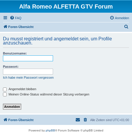
Alfa Romeo ALFETTA GTV Forum
FAQ
Anmelden
S
Foren-Übersicht
u
Du musst registriert und angemeldet sein, um Profile
c
anzuschauen.
h
Benutzername:
e
Passwort:
Ich habe mein Passwort vergessen
Angemeldet bleiben
Meinen Online-Status während dieser Sitzung verbergen
Foren-Übersicht
Alle Zeiten sind
UTC+01:00
Powered by
phpBB
® Forum Software © phpBB Limited