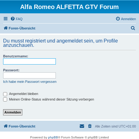
Alfa Romeo ALFETTA GTV Forum
FAQ
Anmelden
S
Foren-Übersicht
u
Du musst registriert und angemeldet sein, um Profile
c
anzuschauen.
h
Benutzername:
e
Passwort:
Ich habe mein Passwort vergessen
Angemeldet bleiben
Meinen Online-Status während dieser Sitzung verbergen
Foren-Übersicht
Alle Zeiten sind
UTC+01:00
Powered by
phpBB
® Forum Software © phpBB Limited