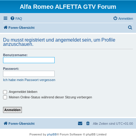
Alfa Romeo ALFETTA GTV Forum
FAQ
Anmelden
S
Foren-Übersicht
u
Du musst registriert und angemeldet sein, um Profile
c
anzuschauen.
h
Benutzername:
e
Passwort:
Ich habe mein Passwort vergessen
Angemeldet bleiben
Meinen Online-Status während dieser Sitzung verbergen
Foren-Übersicht
Alle Zeiten sind
UTC+01:00
Powered by
phpBB
® Forum Software © phpBB Limited