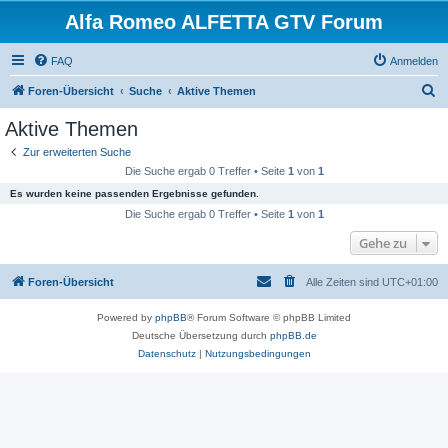
Alfa Romeo ALFETTA GTV Forum
FAQ
Anmelden
S
Foren-Übersicht
Suche
Aktive Themen
u
Aktive Themen
c
Zur erweiterten Suche
h
Die Suche ergab 0 Treffer • Seite
1
von
1
e
Es wurden keine passenden Ergebnisse gefunden.
Die Suche ergab 0 Treffer • Seite
1
von
1
Gehe zu
Foren-Übersicht
Alle Zeiten sind
UTC+01:00
Powered by
phpBB
® Forum Software © phpBB Limited
Deutsche Übersetzung durch
phpBB.de
Datenschutz
|
Nutzungsbedingungen