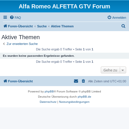
Alfa Romeo ALFETTA GTV Forum
FAQ
Anmelden
S
Foren-Übersicht
Suche
Aktive Themen
u
Aktive Themen
c
Zur erweiterten Suche
h
Die Suche ergab 0 Treffer • Seite
1
von
1
e
Es wurden keine passenden Ergebnisse gefunden.
Die Suche ergab 0 Treffer • Seite
1
von
1
Gehe zu
Foren-Übersicht
Alle Zeiten sind
UTC+01:00
Powered by
phpBB
® Forum Software © phpBB Limited
Deutsche Übersetzung durch
phpBB.de
Datenschutz
|
Nutzungsbedingungen