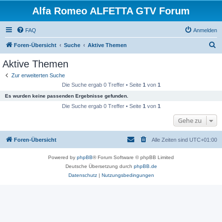
Alfa Romeo ALFETTA GTV Forum
FAQ
Anmelden
S
Foren-Übersicht
Suche
Aktive Themen
u
Aktive Themen
c
Zur erweiterten Suche
h
Die Suche ergab 0 Treffer • Seite
1
von
1
e
Es wurden keine passenden Ergebnisse gefunden.
Die Suche ergab 0 Treffer • Seite
1
von
1
Gehe zu
Foren-Übersicht
Alle Zeiten sind
UTC+01:00
Powered by
phpBB
® Forum Software © phpBB Limited
Deutsche Übersetzung durch
phpBB.de
Datenschutz
|
Nutzungsbedingungen