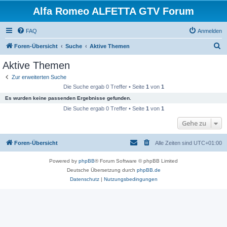
Alfa Romeo ALFETTA GTV Forum
FAQ
Anmelden
S
Foren-Übersicht
Suche
Aktive Themen
u
Aktive Themen
c
Zur erweiterten Suche
h
Die Suche ergab 0 Treffer • Seite
1
von
1
e
Es wurden keine passenden Ergebnisse gefunden.
Die Suche ergab 0 Treffer • Seite
1
von
1
Gehe zu
Foren-Übersicht
Alle Zeiten sind
UTC+01:00
Powered by
phpBB
® Forum Software © phpBB Limited
Deutsche Übersetzung durch
phpBB.de
Datenschutz
|
Nutzungsbedingungen