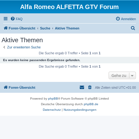
Alfa Romeo ALFETTA GTV Forum
FAQ
Anmelden
S
Foren-Übersicht
Suche
Aktive Themen
u
Aktive Themen
c
Zur erweiterten Suche
h
Die Suche ergab 0 Treffer • Seite
1
von
1
e
Es wurden keine passenden Ergebnisse gefunden.
Die Suche ergab 0 Treffer • Seite
1
von
1
Gehe zu
Foren-Übersicht
Alle Zeiten sind
UTC+01:00
Powered by
phpBB
® Forum Software © phpBB Limited
Deutsche Übersetzung durch
phpBB.de
Datenschutz
|
Nutzungsbedingungen