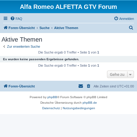
Alfa Romeo ALFETTA GTV Forum
FAQ
Anmelden
S
Foren-Übersicht
Suche
Aktive Themen
u
Aktive Themen
c
Zur erweiterten Suche
h
Die Suche ergab 0 Treffer • Seite
1
von
1
e
Es wurden keine passenden Ergebnisse gefunden.
Die Suche ergab 0 Treffer • Seite
1
von
1
Gehe zu
Foren-Übersicht
Alle Zeiten sind
UTC+01:00
Powered by
phpBB
® Forum Software © phpBB Limited
Deutsche Übersetzung durch
phpBB.de
Datenschutz
|
Nutzungsbedingungen