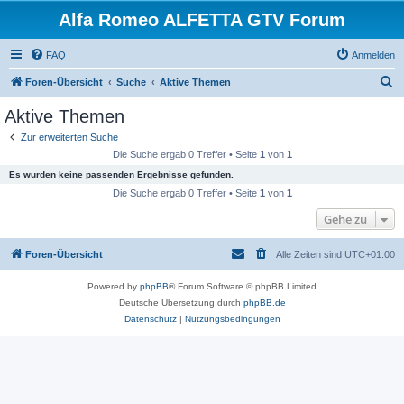
Alfa Romeo ALFETTA GTV Forum
FAQ
Anmelden
S
Foren-Übersicht
Suche
Aktive Themen
u
Aktive Themen
c
Zur erweiterten Suche
h
Die Suche ergab 0 Treffer • Seite
1
von
1
e
Es wurden keine passenden Ergebnisse gefunden.
Die Suche ergab 0 Treffer • Seite
1
von
1
Gehe zu
Foren-Übersicht
Alle Zeiten sind
UTC+01:00
Powered by
phpBB
® Forum Software © phpBB Limited
Deutsche Übersetzung durch
phpBB.de
Datenschutz
|
Nutzungsbedingungen