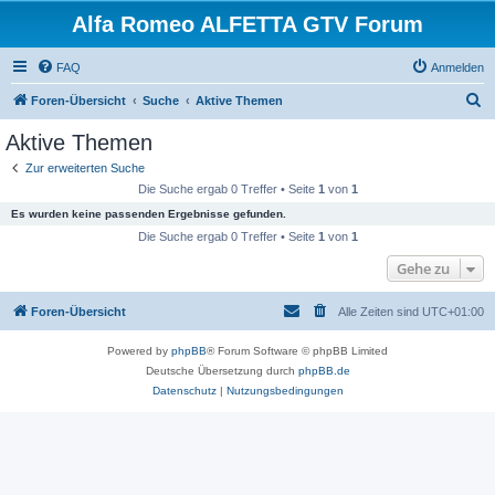
Alfa Romeo ALFETTA GTV Forum
FAQ
Anmelden
S
Foren-Übersicht
Suche
Aktive Themen
u
Aktive Themen
c
Zur erweiterten Suche
h
Die Suche ergab 0 Treffer • Seite
1
von
1
e
Es wurden keine passenden Ergebnisse gefunden.
Die Suche ergab 0 Treffer • Seite
1
von
1
Gehe zu
Foren-Übersicht
Alle Zeiten sind
UTC+01:00
Powered by
phpBB
® Forum Software © phpBB Limited
Deutsche Übersetzung durch
phpBB.de
Datenschutz
|
Nutzungsbedingungen