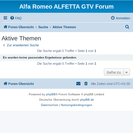
Alfa Romeo ALFETTA GTV Forum
FAQ
Anmelden
S
Foren-Übersicht
Suche
Aktive Themen
u
Aktive Themen
c
Zur erweiterten Suche
h
Die Suche ergab 0 Treffer • Seite
1
von
1
e
Es wurden keine passenden Ergebnisse gefunden.
Die Suche ergab 0 Treffer • Seite
1
von
1
Gehe zu
Foren-Übersicht
Alle Zeiten sind
UTC+01:00
Powered by
phpBB
® Forum Software © phpBB Limited
Deutsche Übersetzung durch
phpBB.de
Datenschutz
|
Nutzungsbedingungen