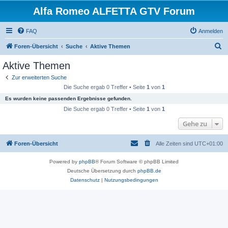
Alfa Romeo ALFETTA GTV Forum
FAQ
Anmelden
S
Foren-Übersicht
Suche
Aktive Themen
u
Aktive Themen
c
Zur erweiterten Suche
h
Die Suche ergab 0 Treffer • Seite
1
von
1
e
Es wurden keine passenden Ergebnisse gefunden.
Die Suche ergab 0 Treffer • Seite
1
von
1
Gehe zu
Foren-Übersicht
Alle Zeiten sind
UTC+01:00
Powered by
phpBB
® Forum Software © phpBB Limited
Deutsche Übersetzung durch
phpBB.de
Datenschutz
|
Nutzungsbedingungen