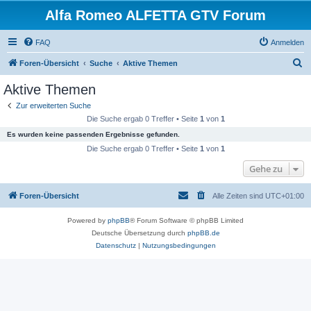
Alfa Romeo ALFETTA GTV Forum
FAQ
Anmelden
S
Foren-Übersicht
Suche
Aktive Themen
u
Aktive Themen
c
Zur erweiterten Suche
h
Die Suche ergab 0 Treffer • Seite
1
von
1
e
Es wurden keine passenden Ergebnisse gefunden.
Die Suche ergab 0 Treffer • Seite
1
von
1
Gehe zu
Foren-Übersicht
Alle Zeiten sind
UTC+01:00
Powered by
phpBB
® Forum Software © phpBB Limited
Deutsche Übersetzung durch
phpBB.de
Datenschutz
|
Nutzungsbedingungen