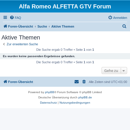
Alfa Romeo ALFETTA GTV Forum
FAQ
Anmelden
S
Foren-Übersicht
Suche
Aktive Themen
u
Aktive Themen
c
Zur erweiterten Suche
h
Die Suche ergab 0 Treffer • Seite
1
von
1
e
Es wurden keine passenden Ergebnisse gefunden.
Die Suche ergab 0 Treffer • Seite
1
von
1
Gehe zu
Foren-Übersicht
Alle Zeiten sind
UTC+01:00
Powered by
phpBB
® Forum Software © phpBB Limited
Deutsche Übersetzung durch
phpBB.de
Datenschutz
|
Nutzungsbedingungen