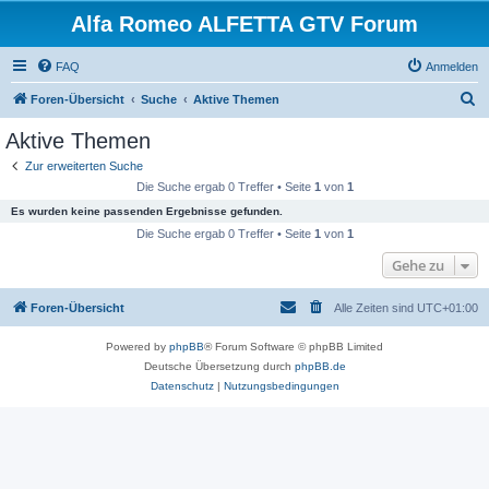
Alfa Romeo ALFETTA GTV Forum
FAQ
Anmelden
S
Foren-Übersicht
Suche
Aktive Themen
u
Aktive Themen
c
Zur erweiterten Suche
h
Die Suche ergab 0 Treffer • Seite
1
von
1
e
Es wurden keine passenden Ergebnisse gefunden.
Die Suche ergab 0 Treffer • Seite
1
von
1
Gehe zu
Foren-Übersicht
Alle Zeiten sind
UTC+01:00
Powered by
phpBB
® Forum Software © phpBB Limited
Deutsche Übersetzung durch
phpBB.de
Datenschutz
|
Nutzungsbedingungen