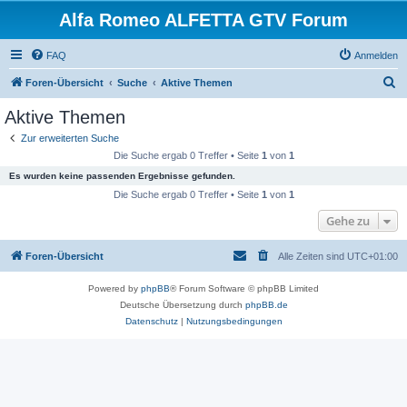
Alfa Romeo ALFETTA GTV Forum
FAQ
Anmelden
S
Foren-Übersicht
Suche
Aktive Themen
u
Aktive Themen
c
Zur erweiterten Suche
h
Die Suche ergab 0 Treffer • Seite
1
von
1
e
Es wurden keine passenden Ergebnisse gefunden.
Die Suche ergab 0 Treffer • Seite
1
von
1
Gehe zu
Foren-Übersicht
Alle Zeiten sind
UTC+01:00
Powered by
phpBB
® Forum Software © phpBB Limited
Deutsche Übersetzung durch
phpBB.de
Datenschutz
|
Nutzungsbedingungen