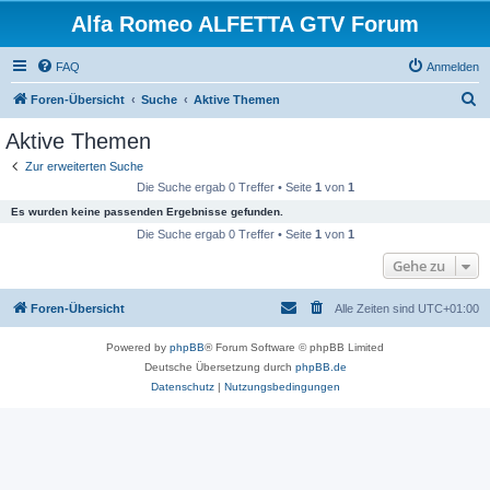
Alfa Romeo ALFETTA GTV Forum
FAQ
Anmelden
S
Foren-Übersicht
Suche
Aktive Themen
u
Aktive Themen
c
Zur erweiterten Suche
h
Die Suche ergab 0 Treffer • Seite
1
von
1
e
Es wurden keine passenden Ergebnisse gefunden.
Die Suche ergab 0 Treffer • Seite
1
von
1
Gehe zu
Foren-Übersicht
Alle Zeiten sind
UTC+01:00
Powered by
phpBB
® Forum Software © phpBB Limited
Deutsche Übersetzung durch
phpBB.de
Datenschutz
|
Nutzungsbedingungen