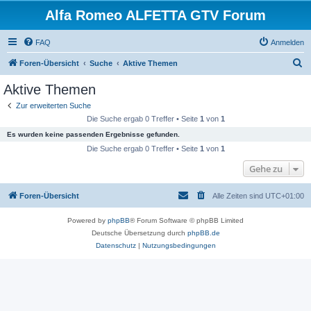
Alfa Romeo ALFETTA GTV Forum
FAQ
Anmelden
S
Foren-Übersicht
Suche
Aktive Themen
u
Aktive Themen
c
Zur erweiterten Suche
h
Die Suche ergab 0 Treffer • Seite
1
von
1
e
Es wurden keine passenden Ergebnisse gefunden.
Die Suche ergab 0 Treffer • Seite
1
von
1
Gehe zu
Foren-Übersicht
Alle Zeiten sind
UTC+01:00
Powered by
phpBB
® Forum Software © phpBB Limited
Deutsche Übersetzung durch
phpBB.de
Datenschutz
|
Nutzungsbedingungen