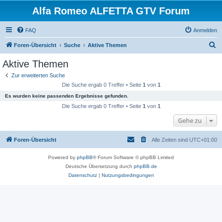
Alfa Romeo ALFETTA GTV Forum
FAQ
Anmelden
S
Foren-Übersicht
Suche
Aktive Themen
u
Aktive Themen
c
Zur erweiterten Suche
h
Die Suche ergab 0 Treffer • Seite
1
von
1
e
Es wurden keine passenden Ergebnisse gefunden.
Die Suche ergab 0 Treffer • Seite
1
von
1
Gehe zu
Foren-Übersicht
Alle Zeiten sind
UTC+01:00
Powered by
phpBB
® Forum Software © phpBB Limited
Deutsche Übersetzung durch
phpBB.de
Datenschutz
|
Nutzungsbedingungen