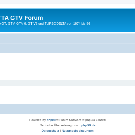
TTA GTV Forum
TTA GT, GTV, GTV 6, GT V8 und TURBODELTA von 1974 bis 86
Powered by
phpBB
® Forum Software © phpBB Limited
Deutsche Übersetzung durch
phpBB.de
Datenschutz
|
Nutzungsbedingungen