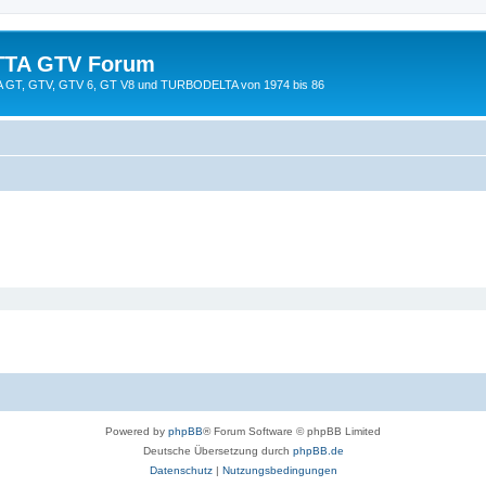
TTA GTV Forum
TTA GT, GTV, GTV 6, GT V8 und TURBODELTA von 1974 bis 86
Powered by
phpBB
® Forum Software © phpBB Limited
Deutsche Übersetzung durch
phpBB.de
Datenschutz
|
Nutzungsbedingungen