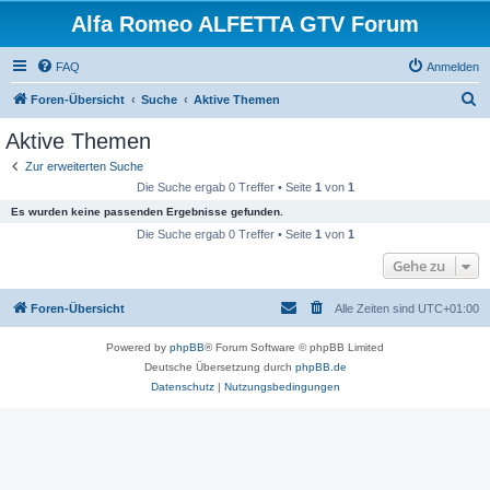
Alfa Romeo ALFETTA GTV Forum
FAQ
Anmelden
S
Foren-Übersicht
Suche
Aktive Themen
u
Aktive Themen
c
Zur erweiterten Suche
h
Die Suche ergab 0 Treffer • Seite
1
von
1
e
Es wurden keine passenden Ergebnisse gefunden.
Die Suche ergab 0 Treffer • Seite
1
von
1
Gehe zu
Foren-Übersicht
Alle Zeiten sind
UTC+01:00
Powered by
phpBB
® Forum Software © phpBB Limited
Deutsche Übersetzung durch
phpBB.de
Datenschutz
|
Nutzungsbedingungen