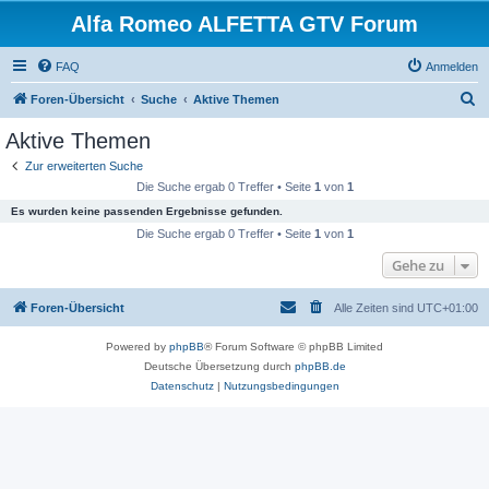
Alfa Romeo ALFETTA GTV Forum
FAQ
Anmelden
S
Foren-Übersicht
Suche
Aktive Themen
u
Aktive Themen
c
Zur erweiterten Suche
h
Die Suche ergab 0 Treffer • Seite
1
von
1
e
Es wurden keine passenden Ergebnisse gefunden.
Die Suche ergab 0 Treffer • Seite
1
von
1
Gehe zu
Foren-Übersicht
Alle Zeiten sind
UTC+01:00
Powered by
phpBB
® Forum Software © phpBB Limited
Deutsche Übersetzung durch
phpBB.de
Datenschutz
|
Nutzungsbedingungen