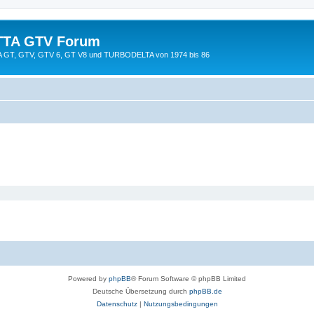
TTA GTV Forum
TTA GT, GTV, GTV 6, GT V8 und TURBODELTA von 1974 bis 86
Powered by
phpBB
® Forum Software © phpBB Limited
Deutsche Übersetzung durch
phpBB.de
Datenschutz
|
Nutzungsbedingungen