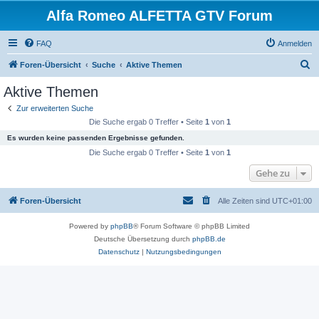
Alfa Romeo ALFETTA GTV Forum
FAQ
Anmelden
S
Foren-Übersicht
Suche
Aktive Themen
u
Aktive Themen
c
Zur erweiterten Suche
h
Die Suche ergab 0 Treffer • Seite
1
von
1
e
Es wurden keine passenden Ergebnisse gefunden.
Die Suche ergab 0 Treffer • Seite
1
von
1
Gehe zu
Foren-Übersicht
Alle Zeiten sind
UTC+01:00
Powered by
phpBB
® Forum Software © phpBB Limited
Deutsche Übersetzung durch
phpBB.de
Datenschutz
|
Nutzungsbedingungen