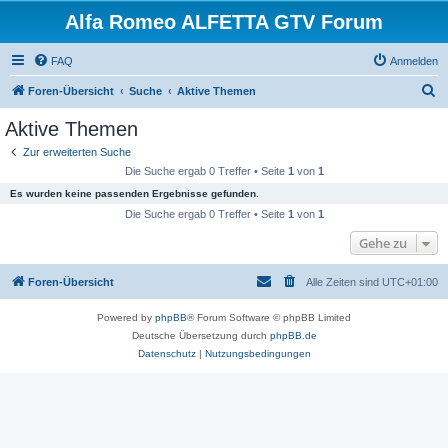
Alfa Romeo ALFETTA GTV Forum
FAQ
Anmelden
S
Foren-Übersicht
Suche
Aktive Themen
u
Aktive Themen
c
Zur erweiterten Suche
h
Die Suche ergab 0 Treffer • Seite
1
von
1
e
Es wurden keine passenden Ergebnisse gefunden.
Die Suche ergab 0 Treffer • Seite
1
von
1
Gehe zu
Foren-Übersicht
Alle Zeiten sind
UTC+01:00
Powered by
phpBB
® Forum Software © phpBB Limited
Deutsche Übersetzung durch
phpBB.de
Datenschutz
|
Nutzungsbedingungen