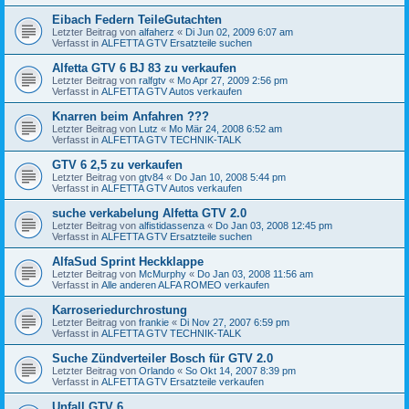
Eibach Federn TeileGutachten
Letzter Beitrag von
alfaherz
«
Di Jun 02, 2009 6:07 am
Verfasst in
ALFETTA GTV Ersatzteile suchen
Alfetta GTV 6 BJ 83 zu verkaufen
Letzter Beitrag von
ralfgtv
«
Mo Apr 27, 2009 2:56 pm
Verfasst in
ALFETTA GTV Autos verkaufen
Knarren beim Anfahren ???
Letzter Beitrag von
Lutz
«
Mo Mär 24, 2008 6:52 am
Verfasst in
ALFETTA GTV TECHNIK-TALK
GTV 6 2,5 zu verkaufen
Letzter Beitrag von
gtv84
«
Do Jan 10, 2008 5:44 pm
Verfasst in
ALFETTA GTV Autos verkaufen
suche verkabelung Alfetta GTV 2.0
Letzter Beitrag von
alfistidassenza
«
Do Jan 03, 2008 12:45 pm
Verfasst in
ALFETTA GTV Ersatzteile suchen
AlfaSud Sprint Heckklappe
Letzter Beitrag von
McMurphy
«
Do Jan 03, 2008 11:56 am
Verfasst in
Alle anderen ALFA ROMEO verkaufen
Karroseriedurchrostung
Letzter Beitrag von
frankie
«
Di Nov 27, 2007 6:59 pm
Verfasst in
ALFETTA GTV TECHNIK-TALK
Suche Zündverteiler Bosch für GTV 2.0
Letzter Beitrag von
Orlando
«
So Okt 14, 2007 8:39 pm
Verfasst in
ALFETTA GTV Ersatzteile verkaufen
Unfall GTV 6