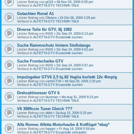
Letzter Beitrag von
gt116
«
Mi Nov 04, 2009 8:39 pm
Verfasst in
ALFETTA GTV TECHNIK-TALK
Gutachten Ronal A1
Letzter Beitrag von
Oliviero
«
Di Okt 06, 2009 3:28 pm
Verfasst in
ALFETTA GTV TECHNIK-TALK
Diverse Teile für GTV, Bj 1982
Letzter Beitrag von
INXS
«
Do Sep 24, 2009 6:13 pm
Verfasst in
ALFETTA GTV Ersatzteile suchen
Suche Rammschutz hintere Stoßstange
Letzter Beitrag von
INXS
«
Do Sep 24, 2009 6:02 pm
Verfasst in
ALFETTA GTV Ersatzteile suchen
Suche Frontscheibe GTV
Letzter Beitrag von
INXS
«
Do Sep 24, 2009 5:57 pm
Verfasst in
ALFETTA GTV Ersatzteile suchen
Impulsgeber GTV6 2,5 bj.82 Veglia borletti 12v 4Imp/g
Letzter Beitrag von
carloGTV6
«
Mi Sep 09, 2009 2:20 pm
Verfasst in
ALFETTA GTV Ersatzteile suchen
Drehzahlmesser GTV 6
Letzter Beitrag von
faunman
«
Mo Aug 31, 2009 9:23 pm
Verfasst in
ALFETTA GTV TECHNIK-TALK
V6 3089ccm Tuner Gleich ???
Letzter Beitrag von
diddi
«
Sa Aug 15, 2009 5:25 pm
Verfasst in
ALFETTA GTV TECHNIK-TALK
Alfa Romeo Alfetta Motorhaube & Kotflügel *ebay*
Letzter Beitrag von
haqqor
«
Fr Aug 14, 2009 5:59 pm
Verfasst in
ALFETTA GTV Ersatzteile verkaufen