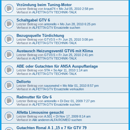
Vrzündung beim Tuning-Motor
Letzter Beitrag von
krauti74
«
Mo Jul 05, 2010 2:58 pm
Verfasst in
ALFETTA GTV TECHNIK-TALK
Schaltgabel GTV 6
Letzter Beitrag von
antonello
«
Mo Jun 28, 2010 6:25 pm
Verfasst in
ALFETTA GTV Ersatzteile suchen
Bezugsquelle Türdichtung
Letzter Beitrag von
GTV3.5
«
Fr Jun 25, 2010 3:08 pm
Verfasst in
ALFETTA GTV TECHNIK-TALK
Austausch Heizungsventil GTV6 mit Klima
Letzter Beitrag von
GTV3.5
«
Fr Jun 25, 2010 2:41 pm
Verfasst in
ALFETTA GTV TECHNIK-TALK
ABE oder Gutachten für ANSA Auspuffanlage
Letzter Beitrag von
STA
«
So Apr 11, 2010 1:14 am
Verfasst in
ALFETTA GTV TECHNIK-TALK
Dellorto
Letzter Beitrag von
sausewind
«
Mo Mär 01, 2010 8:57 pm
Verfasst in
ALFETTA GTV Ersatzteile verkaufen
Radmutter für Gtv 6
Letzter Beitrag von
antonello
«
Di Dez 01, 2009 7:27 pm
Verfasst in
ALFETTA GTV Ersatzteile suchen
Alfetta Limousine gesucht
Letzter Beitrag von
A.501
«
Di Nov 17, 2009 8:14 am
Verfasst in
Alle anderen ALFA ROMEO suchen
Gutachten Ronal A 1 ,15 x 7 für GTV 79