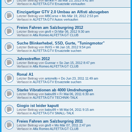
Letzter Beitrag von
larrikin
«
Sa Mär 23, 2013 9:42 am
Verfasst in
ALFETTA GTV Ersatzteile verkaufen
Einzigartiger GTV 2.0 Umbau an Alfisti abzugeben
Letzter Beitrag von
MBCorse
«
Mo Mär 19, 2012 2:53 pm
Verfasst in
ALFETTA GTV Autos verkaufen
Freies Fahren am Salzburgring 2012
Letzter Beitrag von
gtv8
«
Di Mär 06, 2012 9:30 am
Verfasst in
Alfa Romeo ALFETTA GT CLUB
Suche Blinkerhebel, SSD, Gurte, "Tuningmotor"
Letzter Beitrag von
INXS
«
Mi Jan 18, 2012 9:54 pm
Verfasst in
ALFETTA GTV Ersatzteile suchen
Jahrestreffen 2012
Letzter Beitrag von
Gunnar
«
So Jan 15, 2012 8:47 pm
Verfasst in
Alfa Romeo ALFETTA GT CLUB
Ronal A1
Letzter Beitrag von
antonello
«
Do Jun 23, 2011 11:49 am
Verfasst in
ALFETTA GTV Ersatzteile suchen
Starke Vibrationen ab 4000 Umdrehungen
Letzter Beitrag von
balou99
«
Fr Mai 06, 2011 6:30 am
Verfasst in
ALFETTA GTV TECHNIK-TALK
Giogio ist leider kaputt
Letzter Beitrag von
balou99
«
Mi Mai 04, 2011 9:15 am
Verfasst in
ALFETTA GTV SMALL-TALK
Freies Fahren am Salzburgring 2011
Letzter Beitrag von
gtv8
«
Mo Mär 07, 2011 2:47 pm
Verfasst in
Alfa Romeo ALFETTA GT CLUB