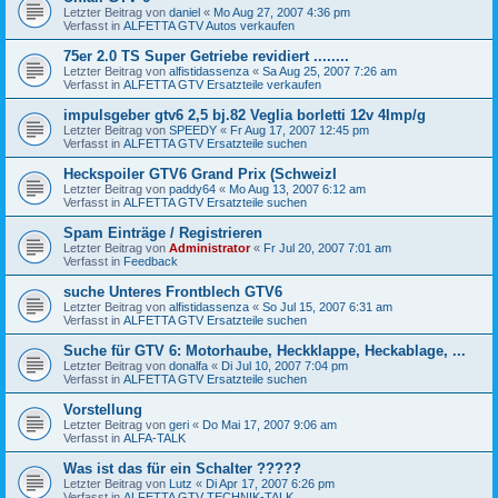
Letzter Beitrag von
daniel
«
Mo Aug 27, 2007 4:36 pm
Verfasst in
ALFETTA GTV Autos verkaufen
75er 2.0 TS Super Getriebe revidiert ........
Letzter Beitrag von
alfistidassenza
«
Sa Aug 25, 2007 7:26 am
Verfasst in
ALFETTA GTV Ersatzteile verkaufen
impulsgeber gtv6 2,5 bj.82 Veglia borletti 12v 4Imp/g
Letzter Beitrag von
SPEEDY
«
Fr Aug 17, 2007 12:45 pm
Verfasst in
ALFETTA GTV Ersatzteile suchen
Heckspoiler GTV6 Grand Prix (SchweizI
Letzter Beitrag von
paddy64
«
Mo Aug 13, 2007 6:12 am
Verfasst in
ALFETTA GTV Ersatzteile suchen
Spam Einträge / Registrieren
Letzter Beitrag von
Administrator
«
Fr Jul 20, 2007 7:01 am
Verfasst in
Feedback
suche Unteres Frontblech GTV6
Letzter Beitrag von
alfistidassenza
«
So Jul 15, 2007 6:31 am
Verfasst in
ALFETTA GTV Ersatzteile suchen
Suche für GTV 6: Motorhaube, Heckklappe, Heckablage, ...
Letzter Beitrag von
donalfa
«
Di Jul 10, 2007 7:04 pm
Verfasst in
ALFETTA GTV Ersatzteile suchen
Vorstellung
Letzter Beitrag von
geri
«
Do Mai 17, 2007 9:06 am
Verfasst in
ALFA-TALK
Was ist das für ein Schalter ?????
Letzter Beitrag von
Lutz
«
Di Apr 17, 2007 6:26 pm
Verfasst in
ALFETTA GTV TECHNIK-TALK