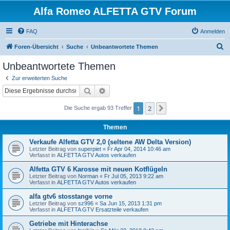
Alfa Romeo ALFETTA GTV Forum
FAQ
Anmelden
S
Foren-Übersicht
Suche
Unbeantwortete Themen
u
Unbeantwortete Themen
c
Zur erweiterten Suche
h
Suche
Erweiterte Suche
e
1
2
Nächste
Die Suche ergab 93 Treffer
Themen
Verkaufe Alfetta GTV 2,0 (seltene AW Delta Version)
Letzter Beitrag von
superpiet
«
Fr Apr 04, 2014 10:46 am
Verfasst in
ALFETTA GTV Autos verkaufen
Alfetta GTV 6 Karosse mit neuen Kotflügeln
Letzter Beitrag von
Norman
«
Fr Jul 05, 2013 9:22 am
Verfasst in
ALFETTA GTV Autos verkaufen
alfa gtv6 stosstange vorne
Letzter Beitrag von
sz996
«
Sa Jun 15, 2013 1:31 pm
Verfasst in
ALFETTA GTV Ersatzteile verkaufen
Getriebe mit Hinterachse