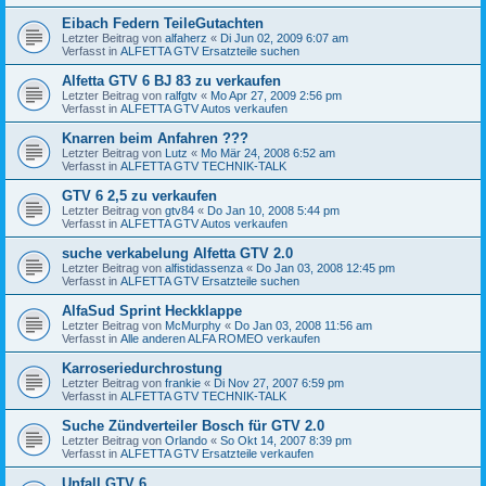
Eibach Federn TeileGutachten
Letzter Beitrag von
alfaherz
«
Di Jun 02, 2009 6:07 am
Verfasst in
ALFETTA GTV Ersatzteile suchen
Alfetta GTV 6 BJ 83 zu verkaufen
Letzter Beitrag von
ralfgtv
«
Mo Apr 27, 2009 2:56 pm
Verfasst in
ALFETTA GTV Autos verkaufen
Knarren beim Anfahren ???
Letzter Beitrag von
Lutz
«
Mo Mär 24, 2008 6:52 am
Verfasst in
ALFETTA GTV TECHNIK-TALK
GTV 6 2,5 zu verkaufen
Letzter Beitrag von
gtv84
«
Do Jan 10, 2008 5:44 pm
Verfasst in
ALFETTA GTV Autos verkaufen
suche verkabelung Alfetta GTV 2.0
Letzter Beitrag von
alfistidassenza
«
Do Jan 03, 2008 12:45 pm
Verfasst in
ALFETTA GTV Ersatzteile suchen
AlfaSud Sprint Heckklappe
Letzter Beitrag von
McMurphy
«
Do Jan 03, 2008 11:56 am
Verfasst in
Alle anderen ALFA ROMEO verkaufen
Karroseriedurchrostung
Letzter Beitrag von
frankie
«
Di Nov 27, 2007 6:59 pm
Verfasst in
ALFETTA GTV TECHNIK-TALK
Suche Zündverteiler Bosch für GTV 2.0
Letzter Beitrag von
Orlando
«
So Okt 14, 2007 8:39 pm
Verfasst in
ALFETTA GTV Ersatzteile verkaufen
Unfall GTV 6