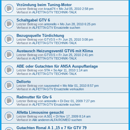
Vrzündung beim Tuning-Motor
Letzter Beitrag von
krauti74
«
Mo Jul 05, 2010 2:58 pm
Verfasst in
ALFETTA GTV TECHNIK-TALK
Schaltgabel GTV 6
Letzter Beitrag von
antonello
«
Mo Jun 28, 2010 6:25 pm
Verfasst in
ALFETTA GTV Ersatzteile suchen
Bezugsquelle Türdichtung
Letzter Beitrag von
GTV3.5
«
Fr Jun 25, 2010 3:08 pm
Verfasst in
ALFETTA GTV TECHNIK-TALK
Austausch Heizungsventil GTV6 mit Klima
Letzter Beitrag von
GTV3.5
«
Fr Jun 25, 2010 2:41 pm
Verfasst in
ALFETTA GTV TECHNIK-TALK
ABE oder Gutachten für ANSA Auspuffanlage
Letzter Beitrag von
STA
«
So Apr 11, 2010 1:14 am
Verfasst in
ALFETTA GTV TECHNIK-TALK
Dellorto
Letzter Beitrag von
sausewind
«
Mo Mär 01, 2010 8:57 pm
Verfasst in
ALFETTA GTV Ersatzteile verkaufen
Radmutter für Gtv 6
Letzter Beitrag von
antonello
«
Di Dez 01, 2009 7:27 pm
Verfasst in
ALFETTA GTV Ersatzteile suchen
Alfetta Limousine gesucht
Letzter Beitrag von
A.501
«
Di Nov 17, 2009 8:14 am
Verfasst in
Alle anderen ALFA ROMEO suchen
Gutachten Ronal A 1 ,15 x 7 für GTV 79