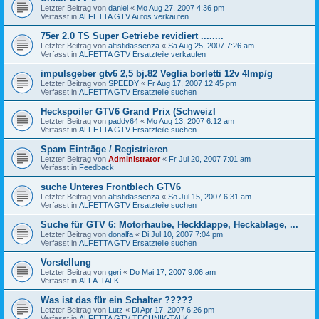
Letzter Beitrag von
daniel
«
Mo Aug 27, 2007 4:36 pm
Verfasst in
ALFETTA GTV Autos verkaufen
75er 2.0 TS Super Getriebe revidiert ........
Letzter Beitrag von
alfistidassenza
«
Sa Aug 25, 2007 7:26 am
Verfasst in
ALFETTA GTV Ersatzteile verkaufen
impulsgeber gtv6 2,5 bj.82 Veglia borletti 12v 4Imp/g
Letzter Beitrag von
SPEEDY
«
Fr Aug 17, 2007 12:45 pm
Verfasst in
ALFETTA GTV Ersatzteile suchen
Heckspoiler GTV6 Grand Prix (SchweizI
Letzter Beitrag von
paddy64
«
Mo Aug 13, 2007 6:12 am
Verfasst in
ALFETTA GTV Ersatzteile suchen
Spam Einträge / Registrieren
Letzter Beitrag von
Administrator
«
Fr Jul 20, 2007 7:01 am
Verfasst in
Feedback
suche Unteres Frontblech GTV6
Letzter Beitrag von
alfistidassenza
«
So Jul 15, 2007 6:31 am
Verfasst in
ALFETTA GTV Ersatzteile suchen
Suche für GTV 6: Motorhaube, Heckklappe, Heckablage, ...
Letzter Beitrag von
donalfa
«
Di Jul 10, 2007 7:04 pm
Verfasst in
ALFETTA GTV Ersatzteile suchen
Vorstellung
Letzter Beitrag von
geri
«
Do Mai 17, 2007 9:06 am
Verfasst in
ALFA-TALK
Was ist das für ein Schalter ?????
Letzter Beitrag von
Lutz
«
Di Apr 17, 2007 6:26 pm
Verfasst in
ALFETTA GTV TECHNIK-TALK