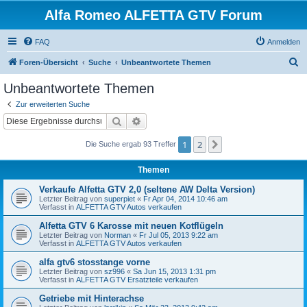
Alfa Romeo ALFETTA GTV Forum
FAQ
Anmelden
S
Foren-Übersicht
Suche
Unbeantwortete Themen
u
Unbeantwortete Themen
c
Zur erweiterten Suche
h
Suche
Erweiterte Suche
e
1
2
Nächste
Die Suche ergab 93 Treffer
Themen
Verkaufe Alfetta GTV 2,0 (seltene AW Delta Version)
Letzter Beitrag von
superpiet
«
Fr Apr 04, 2014 10:46 am
Verfasst in
ALFETTA GTV Autos verkaufen
Alfetta GTV 6 Karosse mit neuen Kotflügeln
Letzter Beitrag von
Norman
«
Fr Jul 05, 2013 9:22 am
Verfasst in
ALFETTA GTV Autos verkaufen
alfa gtv6 stosstange vorne
Letzter Beitrag von
sz996
«
Sa Jun 15, 2013 1:31 pm
Verfasst in
ALFETTA GTV Ersatzteile verkaufen
Getriebe mit Hinterachse