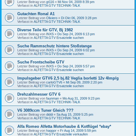
Letzter Beitrag von
gt116
«
Mi Nov 04, 2009 8:39 pm
Verfasst in
ALFETTA GTV TECHNIK-TALK
Gutachten Ronal A1
Letzter Beitrag von
Oliviero
«
Di Okt 06, 2009 3:28 pm
Verfasst in
ALFETTA GTV TECHNIK-TALK
Diverse Teile für GTV, Bj 1982
Letzter Beitrag von
INXS
«
Do Sep 24, 2009 6:13 pm
Verfasst in
ALFETTA GTV Ersatzteile suchen
Suche Rammschutz hintere Stoßstange
Letzter Beitrag von
INXS
«
Do Sep 24, 2009 6:02 pm
Verfasst in
ALFETTA GTV Ersatzteile suchen
Suche Frontscheibe GTV
Letzter Beitrag von
INXS
«
Do Sep 24, 2009 5:57 pm
Verfasst in
ALFETTA GTV Ersatzteile suchen
Impulsgeber GTV6 2,5 bj.82 Veglia borletti 12v 4Imp/g
Letzter Beitrag von
carloGTV6
«
Mi Sep 09, 2009 2:20 pm
Verfasst in
ALFETTA GTV Ersatzteile suchen
Drehzahlmesser GTV 6
Letzter Beitrag von
faunman
«
Mo Aug 31, 2009 9:23 pm
Verfasst in
ALFETTA GTV TECHNIK-TALK
V6 3089ccm Tuner Gleich ???
Letzter Beitrag von
diddi
«
Sa Aug 15, 2009 5:25 pm
Verfasst in
ALFETTA GTV TECHNIK-TALK
Alfa Romeo Alfetta Motorhaube & Kotflügel *ebay*
Letzter Beitrag von
haqqor
«
Fr Aug 14, 2009 5:59 pm
Verfasst in
ALFETTA GTV Ersatzteile verkaufen