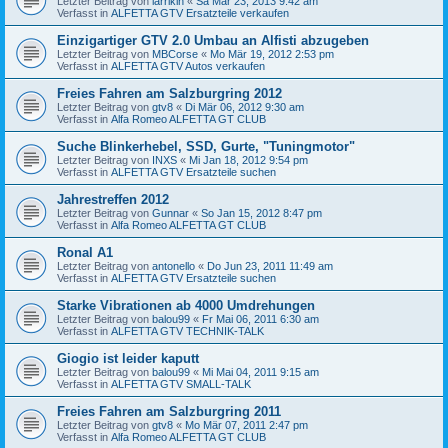
Letzter Beitrag von
larrikin
«
Sa Mär 23, 2013 9:42 am
Verfasst in
ALFETTA GTV Ersatzteile verkaufen
Einzigartiger GTV 2.0 Umbau an Alfisti abzugeben
Letzter Beitrag von
MBCorse
«
Mo Mär 19, 2012 2:53 pm
Verfasst in
ALFETTA GTV Autos verkaufen
Freies Fahren am Salzburgring 2012
Letzter Beitrag von
gtv8
«
Di Mär 06, 2012 9:30 am
Verfasst in
Alfa Romeo ALFETTA GT CLUB
Suche Blinkerhebel, SSD, Gurte, "Tuningmotor"
Letzter Beitrag von
INXS
«
Mi Jan 18, 2012 9:54 pm
Verfasst in
ALFETTA GTV Ersatzteile suchen
Jahrestreffen 2012
Letzter Beitrag von
Gunnar
«
So Jan 15, 2012 8:47 pm
Verfasst in
Alfa Romeo ALFETTA GT CLUB
Ronal A1
Letzter Beitrag von
antonello
«
Do Jun 23, 2011 11:49 am
Verfasst in
ALFETTA GTV Ersatzteile suchen
Starke Vibrationen ab 4000 Umdrehungen
Letzter Beitrag von
balou99
«
Fr Mai 06, 2011 6:30 am
Verfasst in
ALFETTA GTV TECHNIK-TALK
Giogio ist leider kaputt
Letzter Beitrag von
balou99
«
Mi Mai 04, 2011 9:15 am
Verfasst in
ALFETTA GTV SMALL-TALK
Freies Fahren am Salzburgring 2011
Letzter Beitrag von
gtv8
«
Mo Mär 07, 2011 2:47 pm
Verfasst in
Alfa Romeo ALFETTA GT CLUB