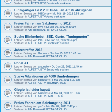
Letzter Beitrag von
larrikin
«
Sa Mär 23, 2013 9:42 am
Verfasst in
ALFETTA GTV Ersatzteile verkaufen
Einzigartiger GTV 2.0 Umbau an Alfisti abzugeben
Letzter Beitrag von
MBCorse
«
Mo Mär 19, 2012 2:53 pm
Verfasst in
ALFETTA GTV Autos verkaufen
Freies Fahren am Salzburgring 2012
Letzter Beitrag von
gtv8
«
Di Mär 06, 2012 9:30 am
Verfasst in
Alfa Romeo ALFETTA GT CLUB
Suche Blinkerhebel, SSD, Gurte, "Tuningmotor"
Letzter Beitrag von
INXS
«
Mi Jan 18, 2012 9:54 pm
Verfasst in
ALFETTA GTV Ersatzteile suchen
Jahrestreffen 2012
Letzter Beitrag von
Gunnar
«
So Jan 15, 2012 8:47 pm
Verfasst in
Alfa Romeo ALFETTA GT CLUB
Ronal A1
Letzter Beitrag von
antonello
«
Do Jun 23, 2011 11:49 am
Verfasst in
ALFETTA GTV Ersatzteile suchen
Starke Vibrationen ab 4000 Umdrehungen
Letzter Beitrag von
balou99
«
Fr Mai 06, 2011 6:30 am
Verfasst in
ALFETTA GTV TECHNIK-TALK
Giogio ist leider kaputt
Letzter Beitrag von
balou99
«
Mi Mai 04, 2011 9:15 am
Verfasst in
ALFETTA GTV SMALL-TALK
Freies Fahren am Salzburgring 2011
Letzter Beitrag von
gtv8
«
Mo Mär 07, 2011 2:47 pm
Verfasst in
Alfa Romeo ALFETTA GT CLUB