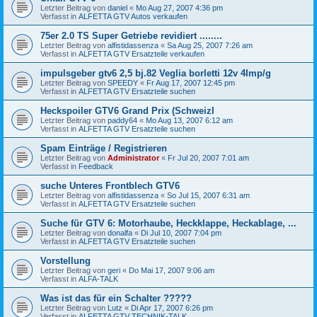
Letzter Beitrag von
daniel
«
Mo Aug 27, 2007 4:36 pm
Verfasst in
ALFETTA GTV Autos verkaufen
75er 2.0 TS Super Getriebe revidiert ........
Letzter Beitrag von
alfistidassenza
«
Sa Aug 25, 2007 7:26 am
Verfasst in
ALFETTA GTV Ersatzteile verkaufen
impulsgeber gtv6 2,5 bj.82 Veglia borletti 12v 4Imp/g
Letzter Beitrag von
SPEEDY
«
Fr Aug 17, 2007 12:45 pm
Verfasst in
ALFETTA GTV Ersatzteile suchen
Heckspoiler GTV6 Grand Prix (SchweizI
Letzter Beitrag von
paddy64
«
Mo Aug 13, 2007 6:12 am
Verfasst in
ALFETTA GTV Ersatzteile suchen
Spam Einträge / Registrieren
Letzter Beitrag von
Administrator
«
Fr Jul 20, 2007 7:01 am
Verfasst in
Feedback
suche Unteres Frontblech GTV6
Letzter Beitrag von
alfistidassenza
«
So Jul 15, 2007 6:31 am
Verfasst in
ALFETTA GTV Ersatzteile suchen
Suche für GTV 6: Motorhaube, Heckklappe, Heckablage, ...
Letzter Beitrag von
donalfa
«
Di Jul 10, 2007 7:04 pm
Verfasst in
ALFETTA GTV Ersatzteile suchen
Vorstellung
Letzter Beitrag von
geri
«
Do Mai 17, 2007 9:06 am
Verfasst in
ALFA-TALK
Was ist das für ein Schalter ?????
Letzter Beitrag von
Lutz
«
Di Apr 17, 2007 6:26 pm
Verfasst in
ALFETTA GTV TECHNIK-TALK