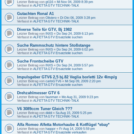
Letzter Beitrag von
gt116
«
Mi Nov 04, 2009 8:39 pm
Verfasst in
ALFETTA GTV TECHNIK-TALK
Gutachten Ronal A1
Letzter Beitrag von
Oliviero
«
Di Okt 06, 2009 3:28 pm
Verfasst in
ALFETTA GTV TECHNIK-TALK
Diverse Teile für GTV, Bj 1982
Letzter Beitrag von
INXS
«
Do Sep 24, 2009 6:13 pm
Verfasst in
ALFETTA GTV Ersatzteile suchen
Suche Rammschutz hintere Stoßstange
Letzter Beitrag von
INXS
«
Do Sep 24, 2009 6:02 pm
Verfasst in
ALFETTA GTV Ersatzteile suchen
Suche Frontscheibe GTV
Letzter Beitrag von
INXS
«
Do Sep 24, 2009 5:57 pm
Verfasst in
ALFETTA GTV Ersatzteile suchen
Impulsgeber GTV6 2,5 bj.82 Veglia borletti 12v 4Imp/g
Letzter Beitrag von
carloGTV6
«
Mi Sep 09, 2009 2:20 pm
Verfasst in
ALFETTA GTV Ersatzteile suchen
Drehzahlmesser GTV 6
Letzter Beitrag von
faunman
«
Mo Aug 31, 2009 9:23 pm
Verfasst in
ALFETTA GTV TECHNIK-TALK
V6 3089ccm Tuner Gleich ???
Letzter Beitrag von
diddi
«
Sa Aug 15, 2009 5:25 pm
Verfasst in
ALFETTA GTV TECHNIK-TALK
Alfa Romeo Alfetta Motorhaube & Kotflügel *ebay*
Letzter Beitrag von
haqqor
«
Fr Aug 14, 2009 5:59 pm
Verfasst in
ALFETTA GTV Ersatzteile verkaufen