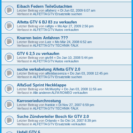
Eibach Federn TeileGutachten
Letzter Beitrag von
alfaherz
«
Di Jun 02, 2009 6:07 am
Verfasst in
ALFETTA GTV Ersatzteile suchen
Alfetta GTV 6 BJ 83 zu verkaufen
Letzter Beitrag von
ralfgtv
«
Mo Apr 27, 2009 2:56 pm
Verfasst in
ALFETTA GTV Autos verkaufen
Knarren beim Anfahren ???
Letzter Beitrag von
Lutz
«
Mo Mär 24, 2008 6:52 am
Verfasst in
ALFETTA GTV TECHNIK-TALK
GTV 6 2,5 zu verkaufen
Letzter Beitrag von
gtv84
«
Do Jan 10, 2008 5:44 pm
Verfasst in
ALFETTA GTV Autos verkaufen
suche verkabelung Alfetta GTV 2.0
Letzter Beitrag von
alfistidassenza
«
Do Jan 03, 2008 12:45 pm
Verfasst in
ALFETTA GTV Ersatzteile suchen
AlfaSud Sprint Heckklappe
Letzter Beitrag von
McMurphy
«
Do Jan 03, 2008 11:56 am
Verfasst in
Alle anderen ALFA ROMEO verkaufen
Karroseriedurchrostung
Letzter Beitrag von
frankie
«
Di Nov 27, 2007 6:59 pm
Verfasst in
ALFETTA GTV TECHNIK-TALK
Suche Zündverteiler Bosch für GTV 2.0
Letzter Beitrag von
Orlando
«
So Okt 14, 2007 8:39 pm
Verfasst in
ALFETTA GTV Ersatzteile verkaufen
Unfall GTV 6