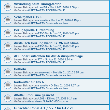
Vrzündung beim Tuning-Motor
Letzter Beitrag von
krauti74
«
Mo Jul 05, 2010 2:58 pm
Verfasst in
ALFETTA GTV TECHNIK-TALK
Schaltgabel GTV 6
Letzter Beitrag von
antonello
«
Mo Jun 28, 2010 6:25 pm
Verfasst in
ALFETTA GTV Ersatzteile suchen
Bezugsquelle Türdichtung
Letzter Beitrag von
GTV3.5
«
Fr Jun 25, 2010 3:08 pm
Verfasst in
ALFETTA GTV TECHNIK-TALK
Austausch Heizungsventil GTV6 mit Klima
Letzter Beitrag von
GTV3.5
«
Fr Jun 25, 2010 2:41 pm
Verfasst in
ALFETTA GTV TECHNIK-TALK
ABE oder Gutachten für ANSA Auspuffanlage
Letzter Beitrag von
STA
«
So Apr 11, 2010 1:14 am
Verfasst in
ALFETTA GTV TECHNIK-TALK
Dellorto
Letzter Beitrag von
sausewind
«
Mo Mär 01, 2010 8:57 pm
Verfasst in
ALFETTA GTV Ersatzteile verkaufen
Radmutter für Gtv 6
Letzter Beitrag von
antonello
«
Di Dez 01, 2009 7:27 pm
Verfasst in
ALFETTA GTV Ersatzteile suchen
Alfetta Limousine gesucht
Letzter Beitrag von
A.501
«
Di Nov 17, 2009 8:14 am
Verfasst in
Alle anderen ALFA ROMEO suchen
Gutachten Ronal A 1 ,15 x 7 für GTV 79