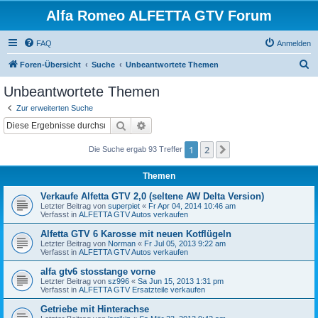
Alfa Romeo ALFETTA GTV Forum
FAQ
Anmelden
S
Foren-Übersicht
Suche
Unbeantwortete Themen
u
Unbeantwortete Themen
c
Zur erweiterten Suche
h
Suche
Erweiterte Suche
e
1
2
Nächste
Die Suche ergab 93 Treffer
Themen
Verkaufe Alfetta GTV 2,0 (seltene AW Delta Version)
Letzter Beitrag von
superpiet
«
Fr Apr 04, 2014 10:46 am
Verfasst in
ALFETTA GTV Autos verkaufen
Alfetta GTV 6 Karosse mit neuen Kotflügeln
Letzter Beitrag von
Norman
«
Fr Jul 05, 2013 9:22 am
Verfasst in
ALFETTA GTV Autos verkaufen
alfa gtv6 stosstange vorne
Letzter Beitrag von
sz996
«
Sa Jun 15, 2013 1:31 pm
Verfasst in
ALFETTA GTV Ersatzteile verkaufen
Getriebe mit Hinterachse