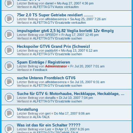
Letzter Beitrag von
daniel
«
Mo Aug 27, 2007 4:36 pm
Verfasst in
ALFETTA GTV Autos verkaufen
75er 2.0 TS Super Getriebe revidiert ........
Letzter Beitrag von
alfistidassenza
«
Sa Aug 25, 2007 7:26 am
Verfasst in
ALFETTA GTV Ersatzteile verkaufen
impulsgeber gtv6 2,5 bj.82 Veglia borletti 12v 4Imp/g
Letzter Beitrag von
SPEEDY
«
Fr Aug 17, 2007 12:45 pm
Verfasst in
ALFETTA GTV Ersatzteile suchen
Heckspoiler GTV6 Grand Prix (SchweizI
Letzter Beitrag von
paddy64
«
Mo Aug 13, 2007 6:12 am
Verfasst in
ALFETTA GTV Ersatzteile suchen
Spam Einträge / Registrieren
Letzter Beitrag von
Administrator
«
Fr Jul 20, 2007 7:01 am
Verfasst in
Feedback
suche Unteres Frontblech GTV6
Letzter Beitrag von
alfistidassenza
«
So Jul 15, 2007 6:31 am
Verfasst in
ALFETTA GTV Ersatzteile suchen
Suche für GTV 6: Motorhaube, Heckklappe, Heckablage, ...
Letzter Beitrag von
donalfa
«
Di Jul 10, 2007 7:04 pm
Verfasst in
ALFETTA GTV Ersatzteile suchen
Vorstellung
Letzter Beitrag von
geri
«
Do Mai 17, 2007 9:06 am
Verfasst in
ALFA-TALK
Was ist das für ein Schalter ?????
Letzter Beitrag von
Lutz
«
Di Apr 17, 2007 6:26 pm
Verfasst in
ALFETTA GTV TECHNIK-TALK