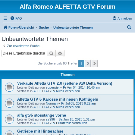
Alfa Romeo ALFETTA GTV Forum
FAQ
Anmelden
S
Foren-Übersicht
Suche
Unbeantwortete Themen
u
Unbeantwortete Themen
c
Zur erweiterten Suche
h
Suche
Erweiterte Suche
e
1
2
Nächste
Die Suche ergab 93 Treffer
Themen
Verkaufe Alfetta GTV 2,0 (seltene AW Delta Version)
Letzter Beitrag von
superpiet
«
Fr Apr 04, 2014 10:46 am
Verfasst in
ALFETTA GTV Autos verkaufen
Alfetta GTV 6 Karosse mit neuen Kotflügeln
Letzter Beitrag von
Norman
«
Fr Jul 05, 2013 9:22 am
Verfasst in
ALFETTA GTV Autos verkaufen
alfa gtv6 stosstange vorne
Letzter Beitrag von
sz996
«
Sa Jun 15, 2013 1:31 pm
Verfasst in
ALFETTA GTV Ersatzteile verkaufen
Getriebe mit Hinterachse