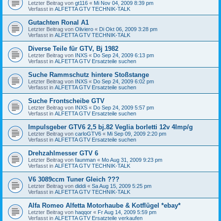
Letzter Beitrag von
gt116
«
Mi Nov 04, 2009 8:39 pm
Verfasst in
ALFETTA GTV TECHNIK-TALK
Gutachten Ronal A1
Letzter Beitrag von
Oliviero
«
Di Okt 06, 2009 3:28 pm
Verfasst in
ALFETTA GTV TECHNIK-TALK
Diverse Teile für GTV, Bj 1982
Letzter Beitrag von
INXS
«
Do Sep 24, 2009 6:13 pm
Verfasst in
ALFETTA GTV Ersatzteile suchen
Suche Rammschutz hintere Stoßstange
Letzter Beitrag von
INXS
«
Do Sep 24, 2009 6:02 pm
Verfasst in
ALFETTA GTV Ersatzteile suchen
Suche Frontscheibe GTV
Letzter Beitrag von
INXS
«
Do Sep 24, 2009 5:57 pm
Verfasst in
ALFETTA GTV Ersatzteile suchen
Impulsgeber GTV6 2,5 bj.82 Veglia borletti 12v 4Imp/g
Letzter Beitrag von
carloGTV6
«
Mi Sep 09, 2009 2:20 pm
Verfasst in
ALFETTA GTV Ersatzteile suchen
Drehzahlmesser GTV 6
Letzter Beitrag von
faunman
«
Mo Aug 31, 2009 9:23 pm
Verfasst in
ALFETTA GTV TECHNIK-TALK
V6 3089ccm Tuner Gleich ???
Letzter Beitrag von
diddi
«
Sa Aug 15, 2009 5:25 pm
Verfasst in
ALFETTA GTV TECHNIK-TALK
Alfa Romeo Alfetta Motorhaube & Kotflügel *ebay*
Letzter Beitrag von
haqqor
«
Fr Aug 14, 2009 5:59 pm
Verfasst in
ALFETTA GTV Ersatzteile verkaufen