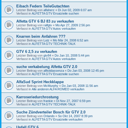
Eibach Federn TeileGutachten
Letzter Beitrag von
alfaherz
«
Di Jun 02, 2009 6:07 am
Verfasst in
ALFETTA GTV Ersatzteile suchen
Alfetta GTV 6 BJ 83 zu verkaufen
Letzter Beitrag von
ralfgtv
«
Mo Apr 27, 2009 2:56 pm
Verfasst in
ALFETTA GTV Autos verkaufen
Knarren beim Anfahren ???
Letzter Beitrag von
Lutz
«
Mo Mär 24, 2008 6:52 am
Verfasst in
ALFETTA GTV TECHNIK-TALK
GTV 6 2,5 zu verkaufen
Letzter Beitrag von
gtv84
«
Do Jan 10, 2008 5:44 pm
Verfasst in
ALFETTA GTV Autos verkaufen
suche verkabelung Alfetta GTV 2.0
Letzter Beitrag von
alfistidassenza
«
Do Jan 03, 2008 12:45 pm
Verfasst in
ALFETTA GTV Ersatzteile suchen
AlfaSud Sprint Heckklappe
Letzter Beitrag von
McMurphy
«
Do Jan 03, 2008 11:56 am
Verfasst in
Alle anderen ALFA ROMEO verkaufen
Karroseriedurchrostung
Letzter Beitrag von
frankie
«
Di Nov 27, 2007 6:59 pm
Verfasst in
ALFETTA GTV TECHNIK-TALK
Suche Zündverteiler Bosch für GTV 2.0
Letzter Beitrag von
Orlando
«
So Okt 14, 2007 8:39 pm
Verfasst in
ALFETTA GTV Ersatzteile verkaufen
Unfall GTV 6