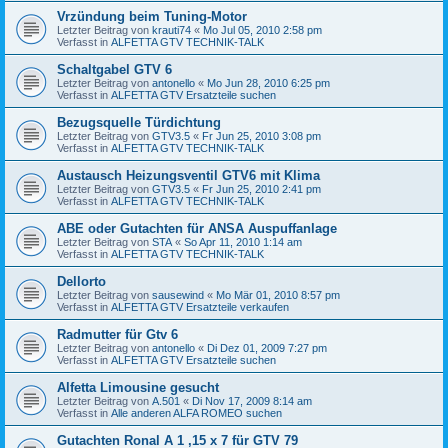
Vrzündung beim Tuning-Motor
Letzter Beitrag von
krauti74
«
Mo Jul 05, 2010 2:58 pm
Verfasst in
ALFETTA GTV TECHNIK-TALK
Schaltgabel GTV 6
Letzter Beitrag von
antonello
«
Mo Jun 28, 2010 6:25 pm
Verfasst in
ALFETTA GTV Ersatzteile suchen
Bezugsquelle Türdichtung
Letzter Beitrag von
GTV3.5
«
Fr Jun 25, 2010 3:08 pm
Verfasst in
ALFETTA GTV TECHNIK-TALK
Austausch Heizungsventil GTV6 mit Klima
Letzter Beitrag von
GTV3.5
«
Fr Jun 25, 2010 2:41 pm
Verfasst in
ALFETTA GTV TECHNIK-TALK
ABE oder Gutachten für ANSA Auspuffanlage
Letzter Beitrag von
STA
«
So Apr 11, 2010 1:14 am
Verfasst in
ALFETTA GTV TECHNIK-TALK
Dellorto
Letzter Beitrag von
sausewind
«
Mo Mär 01, 2010 8:57 pm
Verfasst in
ALFETTA GTV Ersatzteile verkaufen
Radmutter für Gtv 6
Letzter Beitrag von
antonello
«
Di Dez 01, 2009 7:27 pm
Verfasst in
ALFETTA GTV Ersatzteile suchen
Alfetta Limousine gesucht
Letzter Beitrag von
A.501
«
Di Nov 17, 2009 8:14 am
Verfasst in
Alle anderen ALFA ROMEO suchen
Gutachten Ronal A 1 ,15 x 7 für GTV 79