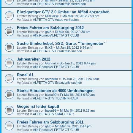
Letzter Beitrag von
larrikin
«
Sa Mär 23, 2013 9:42 am
Verfasst in
ALFETTA GTV Ersatzteile verkaufen
Einzigartiger GTV 2.0 Umbau an Alfisti abzugeben
Letzter Beitrag von
MBCorse
«
Mo Mär 19, 2012 2:53 pm
Verfasst in
ALFETTA GTV Autos verkaufen
Freies Fahren am Salzburgring 2012
Letzter Beitrag von
gtv8
«
Di Mär 06, 2012 9:30 am
Verfasst in
Alfa Romeo ALFETTA GT CLUB
Suche Blinkerhebel, SSD, Gurte, "Tuningmotor"
Letzter Beitrag von
INXS
«
Mi Jan 18, 2012 9:54 pm
Verfasst in
ALFETTA GTV Ersatzteile suchen
Jahrestreffen 2012
Letzter Beitrag von
Gunnar
«
So Jan 15, 2012 8:47 pm
Verfasst in
Alfa Romeo ALFETTA GT CLUB
Ronal A1
Letzter Beitrag von
antonello
«
Do Jun 23, 2011 11:49 am
Verfasst in
ALFETTA GTV Ersatzteile suchen
Starke Vibrationen ab 4000 Umdrehungen
Letzter Beitrag von
balou99
«
Fr Mai 06, 2011 6:30 am
Verfasst in
ALFETTA GTV TECHNIK-TALK
Giogio ist leider kaputt
Letzter Beitrag von
balou99
«
Mi Mai 04, 2011 9:15 am
Verfasst in
ALFETTA GTV SMALL-TALK
Freies Fahren am Salzburgring 2011
Letzter Beitrag von
gtv8
«
Mo Mär 07, 2011 2:47 pm
Verfasst in
Alfa Romeo ALFETTA GT CLUB