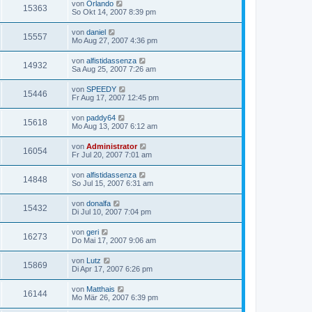
von
Orlando
15363
So Okt 14, 2007 8:39 pm
von
daniel
15557
Mo Aug 27, 2007 4:36 pm
von
alfistidassenza
14932
Sa Aug 25, 2007 7:26 am
von
SPEEDY
15446
Fr Aug 17, 2007 12:45 pm
von
paddy64
15618
Mo Aug 13, 2007 6:12 am
von
Administrator
16054
Fr Jul 20, 2007 7:01 am
von
alfistidassenza
14848
So Jul 15, 2007 6:31 am
von
donalfa
15432
Di Jul 10, 2007 7:04 pm
von
geri
16273
Do Mai 17, 2007 9:06 am
von
Lutz
15869
Di Apr 17, 2007 6:26 pm
von
Matthais
16144
Mo Mär 26, 2007 6:39 pm