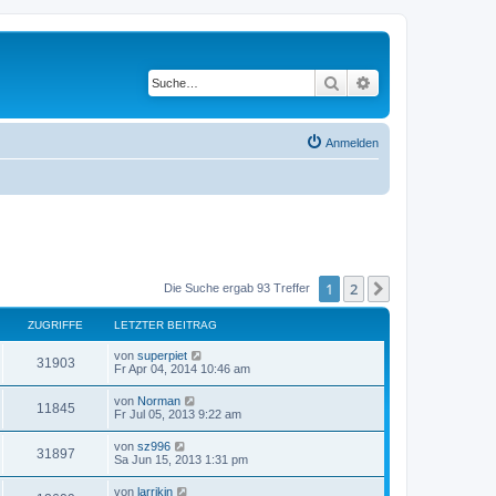
Suche
Erweiterte Suche
Anmelden
1
2
Nächste
Die Suche ergab 93 Treffer
ZUGRIFFE
LETZTER BEITRAG
von
superpiet
31903
Fr Apr 04, 2014 10:46 am
von
Norman
11845
Fr Jul 05, 2013 9:22 am
von
sz996
31897
Sa Jun 15, 2013 1:31 pm
von
larrikin