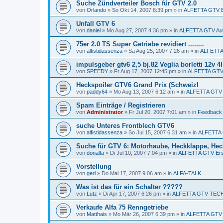
Suche Zündverteiler Bosch für GTV 2.0
von
Orlando
»
So Okt 14, 2007 8:39 pm
» in
ALFETTA GTV Er
Unfall GTV 6
von
daniel
»
Mo Aug 27, 2007 4:36 pm
» in
ALFETTA GTV Aut
75er 2.0 TS Super Getriebe revidiert ........
von
alfistidassenza
»
Sa Aug 25, 2007 7:26 am
» in
ALFETTA 
impulsgeber gtv6 2,5 bj.82 Veglia borletti 12v 
von
SPEEDY
»
Fr Aug 17, 2007 12:45 pm
» in
ALFETTA GTV 
Heckspoiler GTV6 Grand Prix (SchweizI
von
paddy64
»
Mo Aug 13, 2007 6:12 am
» in
ALFETTA GTV E
Spam Einträge / Registrieren
von
Administrator
»
Fr Jul 20, 2007 7:01 am
» in
Feedback
suche Unteres Frontblech GTV6
von
alfistidassenza
»
So Jul 15, 2007 6:31 am
» in
ALFETTA G
Suche für GTV 6: Motorhaube, Heckklappe, Heck
von
donalfa
»
Di Jul 10, 2007 7:04 pm
» in
ALFETTA GTV Ersa
Vorstellung
von
geri
»
Do Mai 17, 2007 9:06 am
» in
ALFA-TALK
Was ist das für ein Schalter ?????
von
Lutz
»
Di Apr 17, 2007 6:26 pm
» in
ALFETTA GTV TECH
Verkaufe Alfa 75 Renngetriebe
von
Matthais
»
Mo Mär 26, 2007 6:39 pm
» in
ALFETTA GTV E