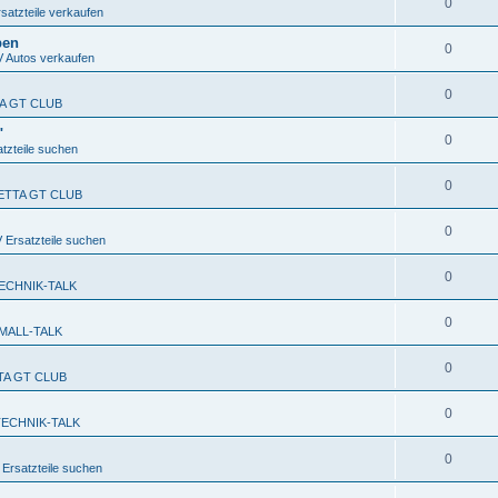
0
atzteile verkaufen
ben
0
Autos verkaufen
0
TA GT CLUB
"
0
zteile suchen
0
FETTA GT CLUB
0
Ersatzteile suchen
0
ECHNIK-TALK
0
MALL-TALK
0
TTA GT CLUB
0
TECHNIK-TALK
0
rsatzteile suchen