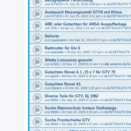
Bezugsquelle Türdichtung
von
GTV3.5
»
Fr Jun 25, 2010 3:08 pm
» in
ALFETTA GTV 
Austausch Heizungsventil GTV6 mit Klima
von
GTV3.5
»
Fr Jun 25, 2010 2:41 pm
» in
ALFETTA GTV 
ABE oder Gutachten für ANSA Auspuffanlage
von
STA
»
So Apr 11, 2010 1:14 am
» in
ALFETTA GTV TEC
Dellorto
von
sausewind
»
Mo Mär 01, 2010 8:57 pm
» in
ALFETTA GTV
Radmutter für Gtv 6
von
antonello
»
Di Dez 01, 2009 7:27 pm
» in
ALFETTA GTV E
Alfetta Limousine gesucht
von
A.501
»
Di Nov 17, 2009 8:14 am
» in
Alle anderen AL
Gutachten Ronal A 1 ,15 x 7 für GTV 79
von
gt116
»
Mi Nov 04, 2009 8:39 pm
» in
ALFETTA GTV TE
Gutachten Ronal A1
von
Oliviero
»
Di Okt 06, 2009 3:28 pm
» in
ALFETTA GTV T
Diverse Teile für GTV, Bj 1982
von
INXS
»
Do Sep 24, 2009 6:13 pm
» in
ALFETTA GTV Ersa
Suche Rammschutz hintere Stoßstange
von
INXS
»
Do Sep 24, 2009 6:02 pm
» in
ALFETTA GTV Ersa
Suche Frontscheibe GTV
von
INXS
»
Do Sep 24, 2009 5:57 pm
» in
ALFETTA GTV Ersa