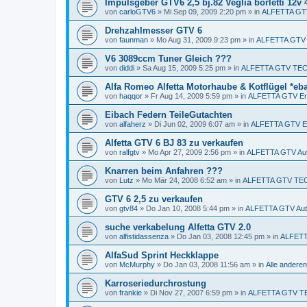
Impulsgeber GTV6 2,5 bj.82 Veglia borletti 12v
von
carloGTV6
»
Mi Sep 09, 2009 2:20 pm
» in
ALFETTA GTV 
Drehzahlmesser GTV 6
von
faunman
»
Mo Aug 31, 2009 9:23 pm
» in
ALFETTA GTV
V6 3089ccm Tuner Gleich ???
von
diddi
»
Sa Aug 15, 2009 5:25 pm
» in
ALFETTA GTV TEC
Alfa Romeo Alfetta Motorhaube & Kotflügel *eb
von
haqqor
»
Fr Aug 14, 2009 5:59 pm
» in
ALFETTA GTV Ers
Eibach Federn TeileGutachten
von
alfaherz
»
Di Jun 02, 2009 6:07 am
» in
ALFETTA GTV Er
Alfetta GTV 6 BJ 83 zu verkaufen
von
ralfgtv
»
Mo Apr 27, 2009 2:56 pm
» in
ALFETTA GTV Aut
Knarren beim Anfahren ???
von
Lutz
»
Mo Mär 24, 2008 6:52 am
» in
ALFETTA GTV TE
GTV 6 2,5 zu verkaufen
von
gtv84
»
Do Jan 10, 2008 5:44 pm
» in
ALFETTA GTV Aut
suche verkabelung Alfetta GTV 2.0
von
alfistidassenza
»
Do Jan 03, 2008 12:45 pm
» in
ALFETTA
AlfaSud Sprint Heckklappe
von
McMurphy
»
Do Jan 03, 2008 11:56 am
» in
Alle ander
Karroseriedurchrostung
von
frankie
»
Di Nov 27, 2007 6:59 pm
» in
ALFETTA GTV T