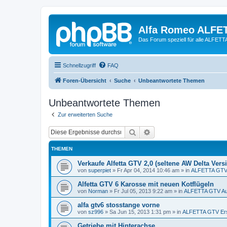
Alfa Romeo ALFE
Das Forum speziell für alle ALFE
Schnellzugriff
FAQ
Foren-Übersicht
Suche
Unbeantwortete Themen
Unbeantwortete Themen
Zur erweiterten Suche
Suche
Erweiterte Suche
THEMEN
Verkaufe Alfetta GTV 2,0 (seltene AW Delta Vers
von
superpiet
»
Fr Apr 04, 2014 10:46 am
» in
ALFETTA GTV 
Alfetta GTV 6 Karosse mit neuen Kotflügeln
von
Norman
»
Fr Jul 05, 2013 9:22 am
» in
ALFETTA GTV Au
alfa gtv6 stosstange vorne
von
sz996
»
Sa Jun 15, 2013 1:31 pm
» in
ALFETTA GTV Ersa
Getriebe mit Hinterachse