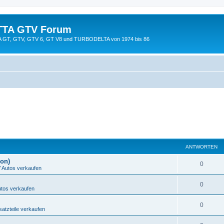
TTA GTV Forum
TTA GT, GTV, GTV 6, GT V8 und TURBODELTA von 1974 bis 86
ANTWORTEN
ion)
0
Autos verkaufen
0
tos verkaufen
0
tzteile verkaufen