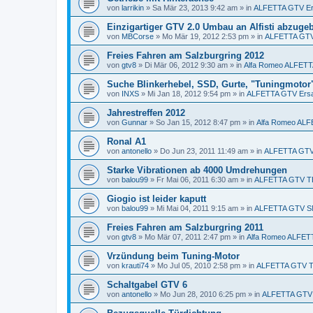
von
larrikin
»
Sa Mär 23, 2013 9:42 am
» in
ALFETTA GTV Ers
Einzigartiger GTV 2.0 Umbau an Alfisti abzuge
von
MBCorse
»
Mo Mär 19, 2012 2:53 pm
» in
ALFETTA GTV 
Freies Fahren am Salzburgring 2012
von
gtv8
»
Di Mär 06, 2012 9:30 am
» in
Alfa Romeo ALFET
Suche Blinkerhebel, SSD, Gurte, "Tuningmotor
von
INXS
»
Mi Jan 18, 2012 9:54 pm
» in
ALFETTA GTV Ersat
Jahrestreffen 2012
von
Gunnar
»
So Jan 15, 2012 8:47 pm
» in
Alfa Romeo AL
Ronal A1
von
antonello
»
Do Jun 23, 2011 11:49 am
» in
ALFETTA GTV 
Starke Vibrationen ab 4000 Umdrehungen
von
balou99
»
Fr Mai 06, 2011 6:30 am
» in
ALFETTA GTV T
Giogio ist leider kaputt
von
balou99
»
Mi Mai 04, 2011 9:15 am
» in
ALFETTA GTV S
Freies Fahren am Salzburgring 2011
von
gtv8
»
Mo Mär 07, 2011 2:47 pm
» in
Alfa Romeo ALFE
Vrzündung beim Tuning-Motor
von
krauti74
»
Mo Jul 05, 2010 2:58 pm
» in
ALFETTA GTV 
Schaltgabel GTV 6
von
antonello
»
Mo Jun 28, 2010 6:25 pm
» in
ALFETTA GTV E