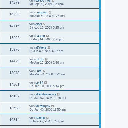
von
carloGTV6
14273
Mi Sep 09, 2009 2:20 pm
von
faunman
14353
Mo Aug 31, 2009 9:23 pm
von
diddi
14715
Sa Aug 15, 2009 5:25 pm
von
haqqor
13992
Fr Aug 14, 2009 5:59 pm
von
alfaherz
13976
Di Jun 02, 2009 6:07 am
von
ralfgtv
14479
Mo Apr 27, 2009 2:56 pm
von
Lutz
13978
Mo Mär 24, 2008 6:52 am
von
gtv84
14201
Do Jan 10, 2008 5:44 pm
von
alfistidassenza
14187
Do Jan 03, 2008 12:45 pm
von
McMurphy
13598
Do Jan 03, 2008 11:56 am
von
frankie
16314
Di Nov 27, 2007 6:59 pm