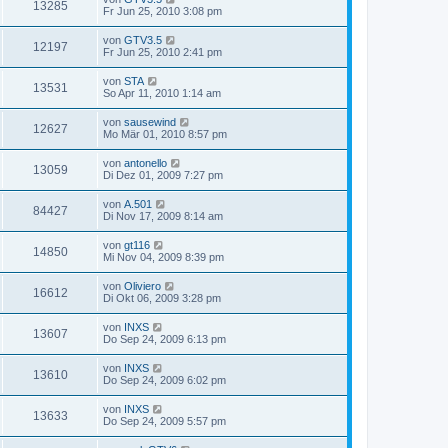
13285
Fr Jun 25, 2010 3:08 pm
von
GTV3.5
12197
Fr Jun 25, 2010 2:41 pm
von
STA
13531
So Apr 11, 2010 1:14 am
von
sausewind
12627
Mo Mär 01, 2010 8:57 pm
von
antonello
13059
Di Dez 01, 2009 7:27 pm
von
A.501
84427
Di Nov 17, 2009 8:14 am
von
gt116
14850
Mi Nov 04, 2009 8:39 pm
von
Oliviero
16612
Di Okt 06, 2009 3:28 pm
von
INXS
13607
Do Sep 24, 2009 6:13 pm
von
INXS
13610
Do Sep 24, 2009 6:02 pm
von
INXS
13633
Do Sep 24, 2009 5:57 pm