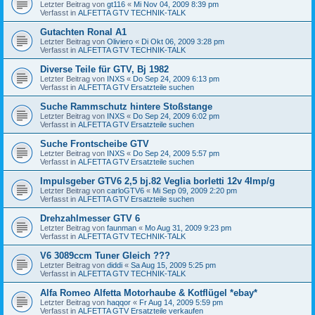
Letzter Beitrag von
gt116
«
Mi Nov 04, 2009 8:39 pm
Verfasst in
ALFETTA GTV TECHNIK-TALK
Gutachten Ronal A1
Letzter Beitrag von
Oliviero
«
Di Okt 06, 2009 3:28 pm
Verfasst in
ALFETTA GTV TECHNIK-TALK
Diverse Teile für GTV, Bj 1982
Letzter Beitrag von
INXS
«
Do Sep 24, 2009 6:13 pm
Verfasst in
ALFETTA GTV Ersatzteile suchen
Suche Rammschutz hintere Stoßstange
Letzter Beitrag von
INXS
«
Do Sep 24, 2009 6:02 pm
Verfasst in
ALFETTA GTV Ersatzteile suchen
Suche Frontscheibe GTV
Letzter Beitrag von
INXS
«
Do Sep 24, 2009 5:57 pm
Verfasst in
ALFETTA GTV Ersatzteile suchen
Impulsgeber GTV6 2,5 bj.82 Veglia borletti 12v 4Imp/g
Letzter Beitrag von
carloGTV6
«
Mi Sep 09, 2009 2:20 pm
Verfasst in
ALFETTA GTV Ersatzteile suchen
Drehzahlmesser GTV 6
Letzter Beitrag von
faunman
«
Mo Aug 31, 2009 9:23 pm
Verfasst in
ALFETTA GTV TECHNIK-TALK
V6 3089ccm Tuner Gleich ???
Letzter Beitrag von
diddi
«
Sa Aug 15, 2009 5:25 pm
Verfasst in
ALFETTA GTV TECHNIK-TALK
Alfa Romeo Alfetta Motorhaube & Kotflügel *ebay*
Letzter Beitrag von
haqqor
«
Fr Aug 14, 2009 5:59 pm
Verfasst in
ALFETTA GTV Ersatzteile verkaufen