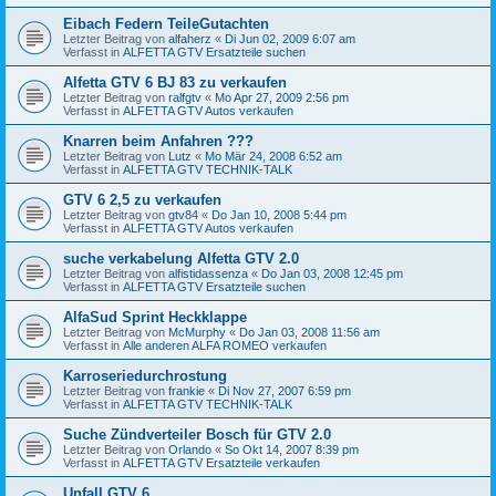
Eibach Federn TeileGutachten
Letzter Beitrag von
alfaherz
«
Di Jun 02, 2009 6:07 am
Verfasst in
ALFETTA GTV Ersatzteile suchen
Alfetta GTV 6 BJ 83 zu verkaufen
Letzter Beitrag von
ralfgtv
«
Mo Apr 27, 2009 2:56 pm
Verfasst in
ALFETTA GTV Autos verkaufen
Knarren beim Anfahren ???
Letzter Beitrag von
Lutz
«
Mo Mär 24, 2008 6:52 am
Verfasst in
ALFETTA GTV TECHNIK-TALK
GTV 6 2,5 zu verkaufen
Letzter Beitrag von
gtv84
«
Do Jan 10, 2008 5:44 pm
Verfasst in
ALFETTA GTV Autos verkaufen
suche verkabelung Alfetta GTV 2.0
Letzter Beitrag von
alfistidassenza
«
Do Jan 03, 2008 12:45 pm
Verfasst in
ALFETTA GTV Ersatzteile suchen
AlfaSud Sprint Heckklappe
Letzter Beitrag von
McMurphy
«
Do Jan 03, 2008 11:56 am
Verfasst in
Alle anderen ALFA ROMEO verkaufen
Karroseriedurchrostung
Letzter Beitrag von
frankie
«
Di Nov 27, 2007 6:59 pm
Verfasst in
ALFETTA GTV TECHNIK-TALK
Suche Zündverteiler Bosch für GTV 2.0
Letzter Beitrag von
Orlando
«
So Okt 14, 2007 8:39 pm
Verfasst in
ALFETTA GTV Ersatzteile verkaufen
Unfall GTV 6