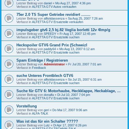
Letzter Beitrag von
daniel
«
Mo Aug 27, 2007 4:36 pm
Verfasst in
ALFETTA GTV Autos verkaufen
75er 2.0 TS Super Getriebe revidiert ........
Letzter Beitrag von
alfistidassenza
«
Sa Aug 25, 2007 7:26 am
Verfasst in
ALFETTA GTV Ersatzteile verkaufen
impulsgeber gtv6 2,5 bj.82 Veglia borletti 12v 4Imp/g
Letzter Beitrag von
SPEEDY
«
Fr Aug 17, 2007 12:45 pm
Verfasst in
ALFETTA GTV Ersatzteile suchen
Heckspoiler GTV6 Grand Prix (SchweizI
Letzter Beitrag von
paddy64
«
Mo Aug 13, 2007 6:12 am
Verfasst in
ALFETTA GTV Ersatzteile suchen
Spam Einträge / Registrieren
Letzter Beitrag von
Administrator
«
Fr Jul 20, 2007 7:01 am
Verfasst in
Feedback
suche Unteres Frontblech GTV6
Letzter Beitrag von
alfistidassenza
«
So Jul 15, 2007 6:31 am
Verfasst in
ALFETTA GTV Ersatzteile suchen
Suche für GTV 6: Motorhaube, Heckklappe, Heckablage, ...
Letzter Beitrag von
donalfa
«
Di Jul 10, 2007 7:04 pm
Verfasst in
ALFETTA GTV Ersatzteile suchen
Vorstellung
Letzter Beitrag von
geri
«
Do Mai 17, 2007 9:06 am
Verfasst in
ALFA-TALK
Was ist das für ein Schalter ?????
Letzter Beitrag von
Lutz
«
Di Apr 17, 2007 6:26 pm
Verfasst in
ALFETTA GTV TECHNIK-TALK