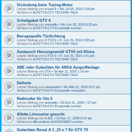
Vrzündung beim Tuning-Motor
Letzter Beitrag von
krauti74
«
Mo Jul 05, 2010 2:58 pm
Verfasst in
ALFETTA GTV TECHNIK-TALK
Schaltgabel GTV 6
Letzter Beitrag von
antonello
«
Mo Jun 28, 2010 6:25 pm
Verfasst in
ALFETTA GTV Ersatzteile suchen
Bezugsquelle Türdichtung
Letzter Beitrag von
GTV3.5
«
Fr Jun 25, 2010 3:08 pm
Verfasst in
ALFETTA GTV TECHNIK-TALK
Austausch Heizungsventil GTV6 mit Klima
Letzter Beitrag von
GTV3.5
«
Fr Jun 25, 2010 2:41 pm
Verfasst in
ALFETTA GTV TECHNIK-TALK
ABE oder Gutachten für ANSA Auspuffanlage
Letzter Beitrag von
STA
«
So Apr 11, 2010 1:14 am
Verfasst in
ALFETTA GTV TECHNIK-TALK
Dellorto
Letzter Beitrag von
sausewind
«
Mo Mär 01, 2010 8:57 pm
Verfasst in
ALFETTA GTV Ersatzteile verkaufen
Radmutter für Gtv 6
Letzter Beitrag von
antonello
«
Di Dez 01, 2009 7:27 pm
Verfasst in
ALFETTA GTV Ersatzteile suchen
Alfetta Limousine gesucht
Letzter Beitrag von
A.501
«
Di Nov 17, 2009 8:14 am
Verfasst in
Alle anderen ALFA ROMEO suchen
Gutachten Ronal A 1 ,15 x 7 für GTV 79