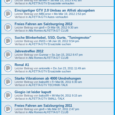
Letzter Beitrag von
larrikin
«
Sa Mär 23, 2013 9:42 am
Verfasst in
ALFETTA GTV Ersatzteile verkaufen
Einzigartiger GTV 2.0 Umbau an Alfisti abzugeben
Letzter Beitrag von
MBCorse
«
Mo Mär 19, 2012 2:53 pm
Verfasst in
ALFETTA GTV Autos verkaufen
Freies Fahren am Salzburgring 2012
Letzter Beitrag von
gtv8
«
Di Mär 06, 2012 9:30 am
Verfasst in
Alfa Romeo ALFETTA GT CLUB
Suche Blinkerhebel, SSD, Gurte, "Tuningmotor"
Letzter Beitrag von
INXS
«
Mi Jan 18, 2012 9:54 pm
Verfasst in
ALFETTA GTV Ersatzteile suchen
Jahrestreffen 2012
Letzter Beitrag von
Gunnar
«
So Jan 15, 2012 8:47 pm
Verfasst in
Alfa Romeo ALFETTA GT CLUB
Ronal A1
Letzter Beitrag von
antonello
«
Do Jun 23, 2011 11:49 am
Verfasst in
ALFETTA GTV Ersatzteile suchen
Starke Vibrationen ab 4000 Umdrehungen
Letzter Beitrag von
balou99
«
Fr Mai 06, 2011 6:30 am
Verfasst in
ALFETTA GTV TECHNIK-TALK
Giogio ist leider kaputt
Letzter Beitrag von
balou99
«
Mi Mai 04, 2011 9:15 am
Verfasst in
ALFETTA GTV SMALL-TALK
Freies Fahren am Salzburgring 2011
Letzter Beitrag von
gtv8
«
Mo Mär 07, 2011 2:47 pm
Verfasst in
Alfa Romeo ALFETTA GT CLUB