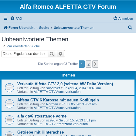
Alfa Romeo ALFETTA GTV Forum
FAQ
Anmelden
S
Foren-Übersicht
Suche
Unbeantwortete Themen
u
Unbeantwortete Themen
c
Zur erweiterten Suche
h
Suche
Erweiterte Suche
e
1
2
Nächste
Die Suche ergab 93 Treffer
Themen
Verkaufe Alfetta GTV 2,0 (seltene AW Delta Version)
Letzter Beitrag von
superpiet
«
Fr Apr 04, 2014 10:46 am
Verfasst in
ALFETTA GTV Autos verkaufen
Alfetta GTV 6 Karosse mit neuen Kotflügeln
Letzter Beitrag von
Norman
«
Fr Jul 05, 2013 9:22 am
Verfasst in
ALFETTA GTV Autos verkaufen
alfa gtv6 stosstange vorne
Letzter Beitrag von
sz996
«
Sa Jun 15, 2013 1:31 pm
Verfasst in
ALFETTA GTV Ersatzteile verkaufen
Getriebe mit Hinterachse