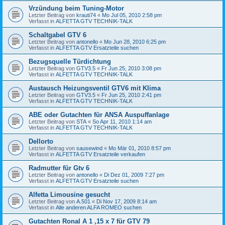
Vrzündung beim Tuning-Motor
Letzter Beitrag von
krauti74
«
Mo Jul 05, 2010 2:58 pm
Verfasst in
ALFETTA GTV TECHNIK-TALK
Schaltgabel GTV 6
Letzter Beitrag von
antonello
«
Mo Jun 28, 2010 6:25 pm
Verfasst in
ALFETTA GTV Ersatzteile suchen
Bezugsquelle Türdichtung
Letzter Beitrag von
GTV3.5
«
Fr Jun 25, 2010 3:08 pm
Verfasst in
ALFETTA GTV TECHNIK-TALK
Austausch Heizungsventil GTV6 mit Klima
Letzter Beitrag von
GTV3.5
«
Fr Jun 25, 2010 2:41 pm
Verfasst in
ALFETTA GTV TECHNIK-TALK
ABE oder Gutachten für ANSA Auspuffanlage
Letzter Beitrag von
STA
«
So Apr 11, 2010 1:14 am
Verfasst in
ALFETTA GTV TECHNIK-TALK
Dellorto
Letzter Beitrag von
sausewind
«
Mo Mär 01, 2010 8:57 pm
Verfasst in
ALFETTA GTV Ersatzteile verkaufen
Radmutter für Gtv 6
Letzter Beitrag von
antonello
«
Di Dez 01, 2009 7:27 pm
Verfasst in
ALFETTA GTV Ersatzteile suchen
Alfetta Limousine gesucht
Letzter Beitrag von
A.501
«
Di Nov 17, 2009 8:14 am
Verfasst in
Alle anderen ALFA ROMEO suchen
Gutachten Ronal A 1 ,15 x 7 für GTV 79