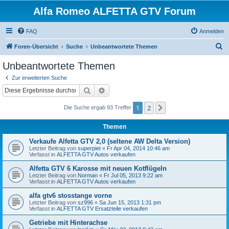
Alfa Romeo ALFETTA GTV Forum
FAQ
Anmelden
S
Foren-Übersicht
Suche
Unbeantwortete Themen
u
Unbeantwortete Themen
c
Zur erweiterten Suche
h
Suche
Erweiterte Suche
e
1
2
Nächste
Die Suche ergab 93 Treffer
Themen
Verkaufe Alfetta GTV 2,0 (seltene AW Delta Version)
Letzter Beitrag von
superpiet
«
Fr Apr 04, 2014 10:46 am
Verfasst in
ALFETTA GTV Autos verkaufen
Alfetta GTV 6 Karosse mit neuen Kotflügeln
Letzter Beitrag von
Norman
«
Fr Jul 05, 2013 9:22 am
Verfasst in
ALFETTA GTV Autos verkaufen
alfa gtv6 stosstange vorne
Letzter Beitrag von
sz996
«
Sa Jun 15, 2013 1:31 pm
Verfasst in
ALFETTA GTV Ersatzteile verkaufen
Getriebe mit Hinterachse