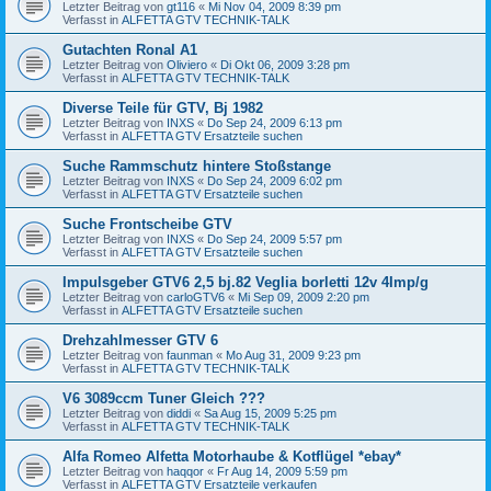
Letzter Beitrag von
gt116
«
Mi Nov 04, 2009 8:39 pm
Verfasst in
ALFETTA GTV TECHNIK-TALK
Gutachten Ronal A1
Letzter Beitrag von
Oliviero
«
Di Okt 06, 2009 3:28 pm
Verfasst in
ALFETTA GTV TECHNIK-TALK
Diverse Teile für GTV, Bj 1982
Letzter Beitrag von
INXS
«
Do Sep 24, 2009 6:13 pm
Verfasst in
ALFETTA GTV Ersatzteile suchen
Suche Rammschutz hintere Stoßstange
Letzter Beitrag von
INXS
«
Do Sep 24, 2009 6:02 pm
Verfasst in
ALFETTA GTV Ersatzteile suchen
Suche Frontscheibe GTV
Letzter Beitrag von
INXS
«
Do Sep 24, 2009 5:57 pm
Verfasst in
ALFETTA GTV Ersatzteile suchen
Impulsgeber GTV6 2,5 bj.82 Veglia borletti 12v 4Imp/g
Letzter Beitrag von
carloGTV6
«
Mi Sep 09, 2009 2:20 pm
Verfasst in
ALFETTA GTV Ersatzteile suchen
Drehzahlmesser GTV 6
Letzter Beitrag von
faunman
«
Mo Aug 31, 2009 9:23 pm
Verfasst in
ALFETTA GTV TECHNIK-TALK
V6 3089ccm Tuner Gleich ???
Letzter Beitrag von
diddi
«
Sa Aug 15, 2009 5:25 pm
Verfasst in
ALFETTA GTV TECHNIK-TALK
Alfa Romeo Alfetta Motorhaube & Kotflügel *ebay*
Letzter Beitrag von
haqqor
«
Fr Aug 14, 2009 5:59 pm
Verfasst in
ALFETTA GTV Ersatzteile verkaufen