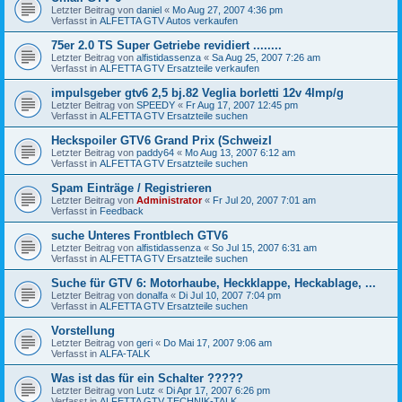
Letzter Beitrag von
daniel
«
Mo Aug 27, 2007 4:36 pm
Verfasst in
ALFETTA GTV Autos verkaufen
75er 2.0 TS Super Getriebe revidiert ........
Letzter Beitrag von
alfistidassenza
«
Sa Aug 25, 2007 7:26 am
Verfasst in
ALFETTA GTV Ersatzteile verkaufen
impulsgeber gtv6 2,5 bj.82 Veglia borletti 12v 4Imp/g
Letzter Beitrag von
SPEEDY
«
Fr Aug 17, 2007 12:45 pm
Verfasst in
ALFETTA GTV Ersatzteile suchen
Heckspoiler GTV6 Grand Prix (SchweizI
Letzter Beitrag von
paddy64
«
Mo Aug 13, 2007 6:12 am
Verfasst in
ALFETTA GTV Ersatzteile suchen
Spam Einträge / Registrieren
Letzter Beitrag von
Administrator
«
Fr Jul 20, 2007 7:01 am
Verfasst in
Feedback
suche Unteres Frontblech GTV6
Letzter Beitrag von
alfistidassenza
«
So Jul 15, 2007 6:31 am
Verfasst in
ALFETTA GTV Ersatzteile suchen
Suche für GTV 6: Motorhaube, Heckklappe, Heckablage, ...
Letzter Beitrag von
donalfa
«
Di Jul 10, 2007 7:04 pm
Verfasst in
ALFETTA GTV Ersatzteile suchen
Vorstellung
Letzter Beitrag von
geri
«
Do Mai 17, 2007 9:06 am
Verfasst in
ALFA-TALK
Was ist das für ein Schalter ?????
Letzter Beitrag von
Lutz
«
Di Apr 17, 2007 6:26 pm
Verfasst in
ALFETTA GTV TECHNIK-TALK