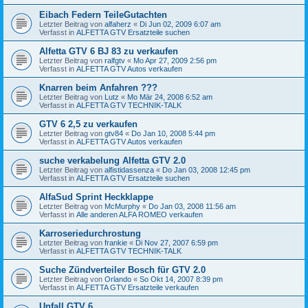
Eibach Federn TeileGutachten
Letzter Beitrag von
alfaherz
«
Di Jun 02, 2009 6:07 am
Verfasst in
ALFETTA GTV Ersatzteile suchen
Alfetta GTV 6 BJ 83 zu verkaufen
Letzter Beitrag von
ralfgtv
«
Mo Apr 27, 2009 2:56 pm
Verfasst in
ALFETTA GTV Autos verkaufen
Knarren beim Anfahren ???
Letzter Beitrag von
Lutz
«
Mo Mär 24, 2008 6:52 am
Verfasst in
ALFETTA GTV TECHNIK-TALK
GTV 6 2,5 zu verkaufen
Letzter Beitrag von
gtv84
«
Do Jan 10, 2008 5:44 pm
Verfasst in
ALFETTA GTV Autos verkaufen
suche verkabelung Alfetta GTV 2.0
Letzter Beitrag von
alfistidassenza
«
Do Jan 03, 2008 12:45 pm
Verfasst in
ALFETTA GTV Ersatzteile suchen
AlfaSud Sprint Heckklappe
Letzter Beitrag von
McMurphy
«
Do Jan 03, 2008 11:56 am
Verfasst in
Alle anderen ALFA ROMEO verkaufen
Karroseriedurchrostung
Letzter Beitrag von
frankie
«
Di Nov 27, 2007 6:59 pm
Verfasst in
ALFETTA GTV TECHNIK-TALK
Suche Zündverteiler Bosch für GTV 2.0
Letzter Beitrag von
Orlando
«
So Okt 14, 2007 8:39 pm
Verfasst in
ALFETTA GTV Ersatzteile verkaufen
Unfall GTV 6