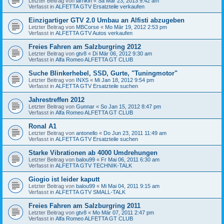
Letzter Beitrag von
larrikin
«
Sa Mär 23, 2013 9:42 am
Verfasst in
ALFETTA GTV Ersatzteile verkaufen
Einzigartiger GTV 2.0 Umbau an Alfisti abzugeben
Letzter Beitrag von
MBCorse
«
Mo Mär 19, 2012 2:53 pm
Verfasst in
ALFETTA GTV Autos verkaufen
Freies Fahren am Salzburgring 2012
Letzter Beitrag von
gtv8
«
Di Mär 06, 2012 9:30 am
Verfasst in
Alfa Romeo ALFETTA GT CLUB
Suche Blinkerhebel, SSD, Gurte, "Tuningmotor"
Letzter Beitrag von
INXS
«
Mi Jan 18, 2012 9:54 pm
Verfasst in
ALFETTA GTV Ersatzteile suchen
Jahrestreffen 2012
Letzter Beitrag von
Gunnar
«
So Jan 15, 2012 8:47 pm
Verfasst in
Alfa Romeo ALFETTA GT CLUB
Ronal A1
Letzter Beitrag von
antonello
«
Do Jun 23, 2011 11:49 am
Verfasst in
ALFETTA GTV Ersatzteile suchen
Starke Vibrationen ab 4000 Umdrehungen
Letzter Beitrag von
balou99
«
Fr Mai 06, 2011 6:30 am
Verfasst in
ALFETTA GTV TECHNIK-TALK
Giogio ist leider kaputt
Letzter Beitrag von
balou99
«
Mi Mai 04, 2011 9:15 am
Verfasst in
ALFETTA GTV SMALL-TALK
Freies Fahren am Salzburgring 2011
Letzter Beitrag von
gtv8
«
Mo Mär 07, 2011 2:47 pm
Verfasst in
Alfa Romeo ALFETTA GT CLUB