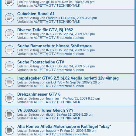
Letzter Beitrag von
gt116
«
Mi Nov 04, 2009 8:39 pm
Verfasst in
ALFETTA GTV TECHNIK-TALK
Gutachten Ronal A1
Letzter Beitrag von
Oliviero
«
Di Okt 06, 2009 3:28 pm
Verfasst in
ALFETTA GTV TECHNIK-TALK
Diverse Teile für GTV, Bj 1982
Letzter Beitrag von
INXS
«
Do Sep 24, 2009 6:13 pm
Verfasst in
ALFETTA GTV Ersatzteile suchen
Suche Rammschutz hintere Stoßstange
Letzter Beitrag von
INXS
«
Do Sep 24, 2009 6:02 pm
Verfasst in
ALFETTA GTV Ersatzteile suchen
Suche Frontscheibe GTV
Letzter Beitrag von
INXS
«
Do Sep 24, 2009 5:57 pm
Verfasst in
ALFETTA GTV Ersatzteile suchen
Impulsgeber GTV6 2,5 bj.82 Veglia borletti 12v 4Imp/g
Letzter Beitrag von
carloGTV6
«
Mi Sep 09, 2009 2:20 pm
Verfasst in
ALFETTA GTV Ersatzteile suchen
Drehzahlmesser GTV 6
Letzter Beitrag von
faunman
«
Mo Aug 31, 2009 9:23 pm
Verfasst in
ALFETTA GTV TECHNIK-TALK
V6 3089ccm Tuner Gleich ???
Letzter Beitrag von
diddi
«
Sa Aug 15, 2009 5:25 pm
Verfasst in
ALFETTA GTV TECHNIK-TALK
Alfa Romeo Alfetta Motorhaube & Kotflügel *ebay*
Letzter Beitrag von
haqqor
«
Fr Aug 14, 2009 5:59 pm
Verfasst in
ALFETTA GTV Ersatzteile verkaufen