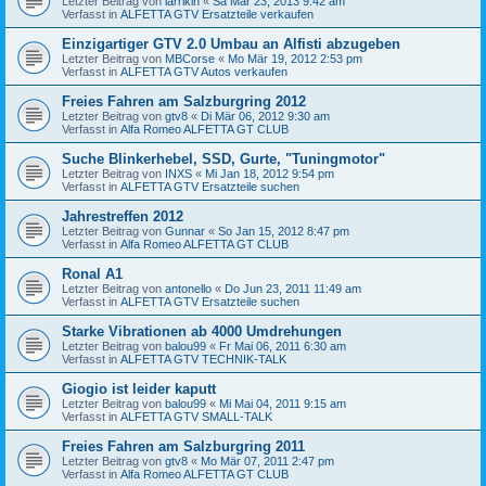
Letzter Beitrag von
larrikin
«
Sa Mär 23, 2013 9:42 am
Verfasst in
ALFETTA GTV Ersatzteile verkaufen
Einzigartiger GTV 2.0 Umbau an Alfisti abzugeben
Letzter Beitrag von
MBCorse
«
Mo Mär 19, 2012 2:53 pm
Verfasst in
ALFETTA GTV Autos verkaufen
Freies Fahren am Salzburgring 2012
Letzter Beitrag von
gtv8
«
Di Mär 06, 2012 9:30 am
Verfasst in
Alfa Romeo ALFETTA GT CLUB
Suche Blinkerhebel, SSD, Gurte, "Tuningmotor"
Letzter Beitrag von
INXS
«
Mi Jan 18, 2012 9:54 pm
Verfasst in
ALFETTA GTV Ersatzteile suchen
Jahrestreffen 2012
Letzter Beitrag von
Gunnar
«
So Jan 15, 2012 8:47 pm
Verfasst in
Alfa Romeo ALFETTA GT CLUB
Ronal A1
Letzter Beitrag von
antonello
«
Do Jun 23, 2011 11:49 am
Verfasst in
ALFETTA GTV Ersatzteile suchen
Starke Vibrationen ab 4000 Umdrehungen
Letzter Beitrag von
balou99
«
Fr Mai 06, 2011 6:30 am
Verfasst in
ALFETTA GTV TECHNIK-TALK
Giogio ist leider kaputt
Letzter Beitrag von
balou99
«
Mi Mai 04, 2011 9:15 am
Verfasst in
ALFETTA GTV SMALL-TALK
Freies Fahren am Salzburgring 2011
Letzter Beitrag von
gtv8
«
Mo Mär 07, 2011 2:47 pm
Verfasst in
Alfa Romeo ALFETTA GT CLUB