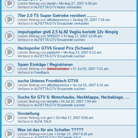
Letzter Beitrag von
daniel
«
Mo Aug 27, 2007 4:36 pm
Verfasst in
ALFETTA GTV Autos verkaufen
75er 2.0 TS Super Getriebe revidiert ........
Letzter Beitrag von
alfistidassenza
«
Sa Aug 25, 2007 7:26 am
Verfasst in
ALFETTA GTV Ersatzteile verkaufen
impulsgeber gtv6 2,5 bj.82 Veglia borletti 12v 4Imp/g
Letzter Beitrag von
SPEEDY
«
Fr Aug 17, 2007 12:45 pm
Verfasst in
ALFETTA GTV Ersatzteile suchen
Heckspoiler GTV6 Grand Prix (SchweizI
Letzter Beitrag von
paddy64
«
Mo Aug 13, 2007 6:12 am
Verfasst in
ALFETTA GTV Ersatzteile suchen
Spam Einträge / Registrieren
Letzter Beitrag von
Administrator
«
Fr Jul 20, 2007 7:01 am
Verfasst in
Feedback
suche Unteres Frontblech GTV6
Letzter Beitrag von
alfistidassenza
«
So Jul 15, 2007 6:31 am
Verfasst in
ALFETTA GTV Ersatzteile suchen
Suche für GTV 6: Motorhaube, Heckklappe, Heckablage, ...
Letzter Beitrag von
donalfa
«
Di Jul 10, 2007 7:04 pm
Verfasst in
ALFETTA GTV Ersatzteile suchen
Vorstellung
Letzter Beitrag von
geri
«
Do Mai 17, 2007 9:06 am
Verfasst in
ALFA-TALK
Was ist das für ein Schalter ?????
Letzter Beitrag von
Lutz
«
Di Apr 17, 2007 6:26 pm
Verfasst in
ALFETTA GTV TECHNIK-TALK