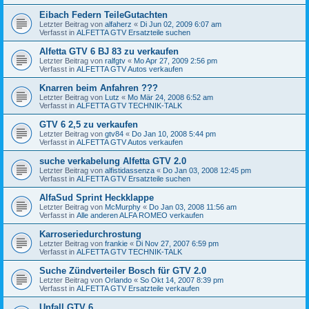
Eibach Federn TeileGutachten
Letzter Beitrag von
alfaherz
«
Di Jun 02, 2009 6:07 am
Verfasst in
ALFETTA GTV Ersatzteile suchen
Alfetta GTV 6 BJ 83 zu verkaufen
Letzter Beitrag von
ralfgtv
«
Mo Apr 27, 2009 2:56 pm
Verfasst in
ALFETTA GTV Autos verkaufen
Knarren beim Anfahren ???
Letzter Beitrag von
Lutz
«
Mo Mär 24, 2008 6:52 am
Verfasst in
ALFETTA GTV TECHNIK-TALK
GTV 6 2,5 zu verkaufen
Letzter Beitrag von
gtv84
«
Do Jan 10, 2008 5:44 pm
Verfasst in
ALFETTA GTV Autos verkaufen
suche verkabelung Alfetta GTV 2.0
Letzter Beitrag von
alfistidassenza
«
Do Jan 03, 2008 12:45 pm
Verfasst in
ALFETTA GTV Ersatzteile suchen
AlfaSud Sprint Heckklappe
Letzter Beitrag von
McMurphy
«
Do Jan 03, 2008 11:56 am
Verfasst in
Alle anderen ALFA ROMEO verkaufen
Karroseriedurchrostung
Letzter Beitrag von
frankie
«
Di Nov 27, 2007 6:59 pm
Verfasst in
ALFETTA GTV TECHNIK-TALK
Suche Zündverteiler Bosch für GTV 2.0
Letzter Beitrag von
Orlando
«
So Okt 14, 2007 8:39 pm
Verfasst in
ALFETTA GTV Ersatzteile verkaufen
Unfall GTV 6