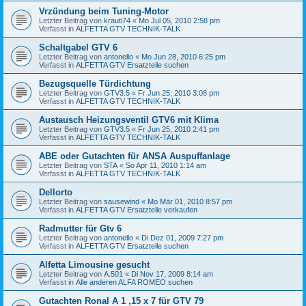
Vrzündung beim Tuning-Motor
Letzter Beitrag von
krauti74
«
Mo Jul 05, 2010 2:58 pm
Verfasst in
ALFETTA GTV TECHNIK-TALK
Schaltgabel GTV 6
Letzter Beitrag von
antonello
«
Mo Jun 28, 2010 6:25 pm
Verfasst in
ALFETTA GTV Ersatzteile suchen
Bezugsquelle Türdichtung
Letzter Beitrag von
GTV3.5
«
Fr Jun 25, 2010 3:08 pm
Verfasst in
ALFETTA GTV TECHNIK-TALK
Austausch Heizungsventil GTV6 mit Klima
Letzter Beitrag von
GTV3.5
«
Fr Jun 25, 2010 2:41 pm
Verfasst in
ALFETTA GTV TECHNIK-TALK
ABE oder Gutachten für ANSA Auspuffanlage
Letzter Beitrag von
STA
«
So Apr 11, 2010 1:14 am
Verfasst in
ALFETTA GTV TECHNIK-TALK
Dellorto
Letzter Beitrag von
sausewind
«
Mo Mär 01, 2010 8:57 pm
Verfasst in
ALFETTA GTV Ersatzteile verkaufen
Radmutter für Gtv 6
Letzter Beitrag von
antonello
«
Di Dez 01, 2009 7:27 pm
Verfasst in
ALFETTA GTV Ersatzteile suchen
Alfetta Limousine gesucht
Letzter Beitrag von
A.501
«
Di Nov 17, 2009 8:14 am
Verfasst in
Alle anderen ALFA ROMEO suchen
Gutachten Ronal A 1 ,15 x 7 für GTV 79