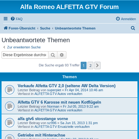
Alfa Romeo ALFETTA GTV Forum
FAQ
Anmelden
S
Foren-Übersicht
Suche
Unbeantwortete Themen
u
Unbeantwortete Themen
c
Zur erweiterten Suche
h
Suche
Erweiterte Suche
e
1
2
Nächste
Die Suche ergab 93 Treffer
Themen
Verkaufe Alfetta GTV 2,0 (seltene AW Delta Version)
Letzter Beitrag von
superpiet
«
Fr Apr 04, 2014 10:46 am
Verfasst in
ALFETTA GTV Autos verkaufen
Alfetta GTV 6 Karosse mit neuen Kotflügeln
Letzter Beitrag von
Norman
«
Fr Jul 05, 2013 9:22 am
Verfasst in
ALFETTA GTV Autos verkaufen
alfa gtv6 stosstange vorne
Letzter Beitrag von
sz996
«
Sa Jun 15, 2013 1:31 pm
Verfasst in
ALFETTA GTV Ersatzteile verkaufen
Getriebe mit Hinterachse